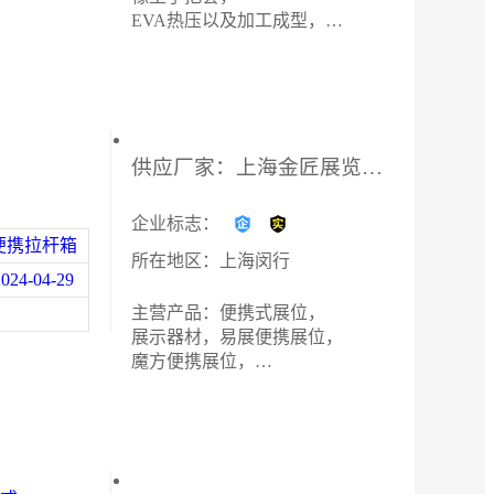
EVA热压以及加工成型，
PU发泡玩具
供应厂家：上海金匠展览展示有限公司
企业标志：
便携拉杆箱
所在地区：上海闵行
2024-04-29
主营产品：便携式展位，
展示器材，易展便携展位，
魔方便携展位，
豪华拉网便携展位，拉网展架，
组合展架，移动展架，
展会展架，出国参展，
各种促销道具，会议背景墙，
A型展架，天地柱，屏风，