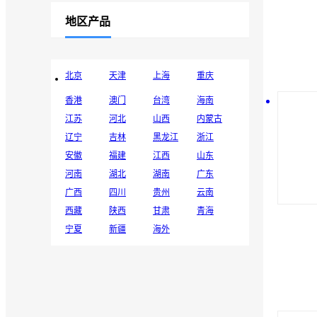
地区产品
北京
天津
上海
重庆
香港
澳门
台湾
海南
江苏
河北
山西
内蒙古
辽宁
吉林
黑龙江
浙江
安徽
福建
江西
山东
河南
湖北
湖南
广东
广西
四川
贵州
云南
西藏
陕西
甘肃
青海
宁夏
新疆
海外