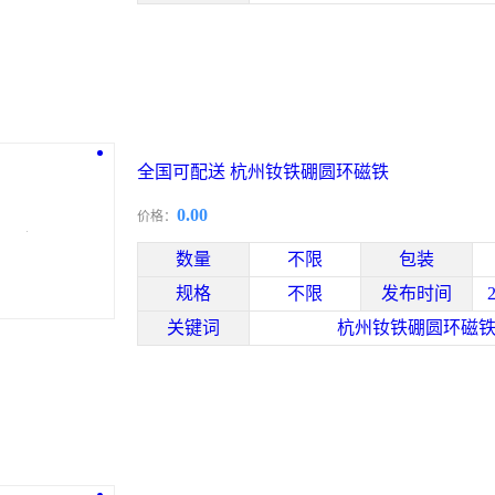
全国可配送 杭州钕铁硼圆环磁铁
0.00
价格：
数量
不限
包装
规格
不限
发布时间
关键词
杭州钕铁硼圆环磁