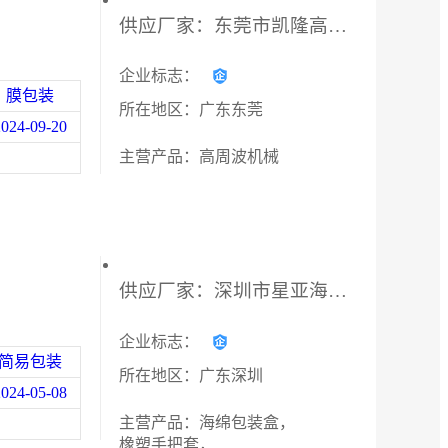
首饰珠宝保健磁铁、
供应厂家：东莞市凯隆高周波有限公司
磁钮箱包皮具用磁的源头磁铁厂
2026年淄博多联式移动公厕租赁平台：服务内容与选型要点解析
家。
高性能M,H,SH,UH,EH,AH成品价
企业标志：
2026年南京圆锥破碎机油泵定制厂家解析，专注液压元件与系统方案
格美丽。
膜包装
所在地区：广东东莞
长期承接各种多线切瓦加工，*
2024-09-20
速度快，材料可自测性能，
出具退磁曲线图。
主营产品：高周波机械
尺寸提供投影检测。
低价承接成品批量订单。异形，
磁瓦，方块，圆环，小规格，
薄片产品有优势，可激光打标。
欢迎**合作
供应厂家：深圳市星亚海绵制品有限公司
企业标志：
简易包装
所在地区：广东深圳
2024-05-08
主营产品：海绵包装盒，
橡塑手把套，