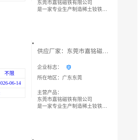
东莞市嘉铭磁铁有限公司
是一家专业生产制造稀土钕铁硼
2026年淄博多联式移动公厕租赁平台：服务内容与选型要点解析
强力磁铁、铁氧体永磁铁、
橡胶软磁、冰箱贴磁铁、
2026年南京圆锥破碎机油泵定制厂家解析，专注液压元件与系统方案
耐高温钐钴磁铁、
文创徽章磁铁、服装磁扣、
2026年广州小型篮式砂磨机厂家解析：儒佳设备技术优势与应用场景
首饰珠宝保健磁铁、
供应厂家：东莞市嘉铭磁铁有限公司
磁钮箱包皮具用磁的源头磁铁厂
2026年广州小型篮式砂磨机厂家优选：高效分散研磨技术解析
家。
高性能M,H,SH,UH,EH,AH成品价
企业标志：
2026年广州小型篮式砂磨机厂家优选，高效湿法研磨设备方案
格美丽。
不限
所在地区：广东东莞
长期承接各种多线切瓦加工，*
2026年风电油泵厂家直销，无锡凯乐福智能科技专业供应
2026-06-14
速度快，材料可自测性能，
出具退磁曲线图。
主营产品：
铁
2026年徐州磨煤机减速机油泵厂家解析：无锡凯乐福智能科技供应与服务
尺寸提供投影检测。
东莞市嘉铭磁铁有限公司
低价承接成品批量订单。异形，
是一家专业生产制造稀土钕铁硼
2026年河北单相导轨电能表代理商：上海隆为电气科技有限公司
磁瓦，方块，圆环，小规格，
强力磁铁、铁氧体永磁铁、
薄片产品有优势，可激光打标。
橡胶软磁、冰箱贴磁铁、
2026年南京圆锥破碎机油泵定制厂家解析：液压技术驱动矿山高效运行
欢迎**合作
耐高温钐钴磁铁、
文创徽章磁铁、服装磁扣、
2026年三相导轨电能表批发厂家：上海隆为电气科技