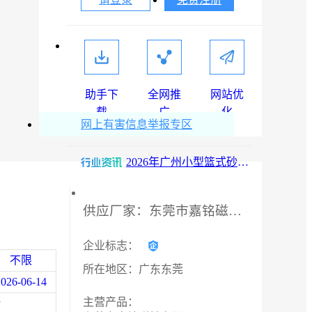
2026年广州小型篮式砂磨机厂家解析：儒佳设备技术优势与应用场景
助手下
全网推
网站优
载
广
化
2026年广州小型篮式砂磨机厂家优选：高效分散研磨技术解析
网上有害信息举报专区
2026年广州小型篮式砂磨机厂家优选，高效湿法研磨设备方案
2026年风电油泵厂家直销，无锡凯乐福智能科技专业供应
供应厂家：东莞市嘉铭磁铁有限公司
2026年徐州磨煤机减速机油泵厂家解析：无锡凯乐福智能科技供应与服务
2026年河北单相导轨电能表代理商：上海隆为电气科技有限公司
企业标志：
不限
所在地区：广东东莞
2026年南京圆锥破碎机油泵定制厂家解析：液压技术驱动矿山高效运行
2026-06-14
主营产品：
话
2026年三相导轨电能表批发厂家：上海隆为电气科技