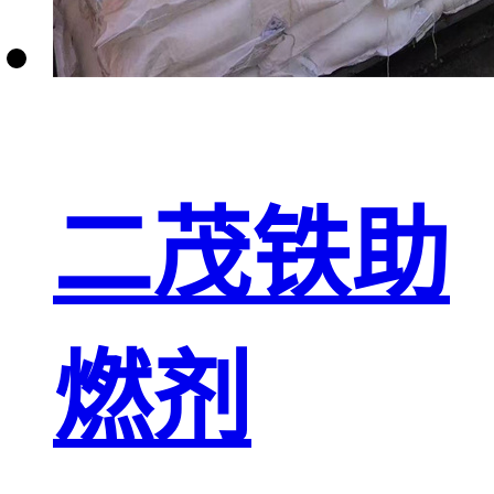
二茂铁助
燃剂