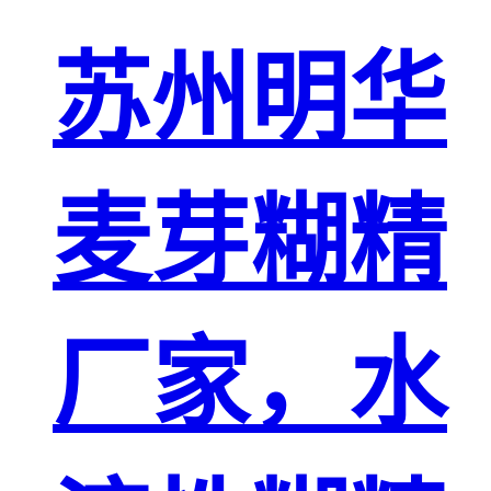
苏州明华
麦芽糊精
厂家，水