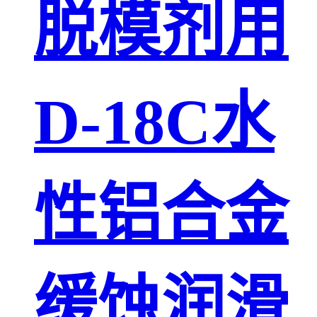
脱模剂用
D-18C水
性铝合金
缓蚀润滑