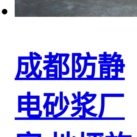
成都防静
电砂浆厂