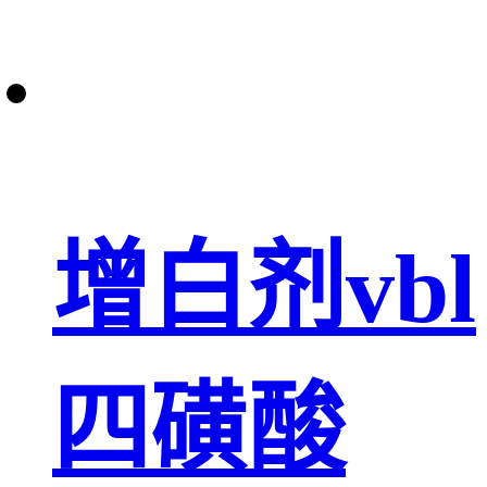
增白剂vbl
四磺酸