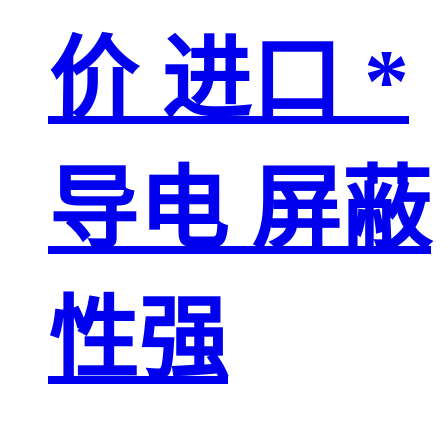
价 进口 *
导电 屏蔽
性强