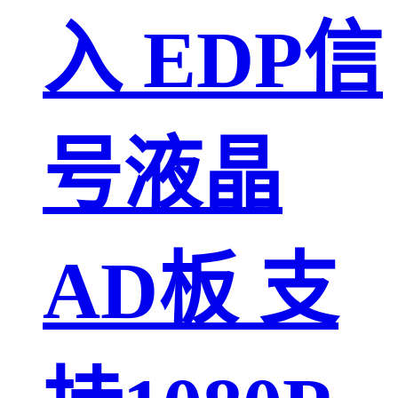
入 EDP信
号液晶
AD板 支