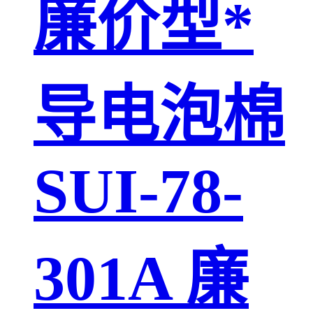
廉价型*
导电泡棉
SUI-78-
301A 廉