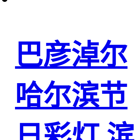
巴彦淖尔
哈尔滨节
日彩灯 滨