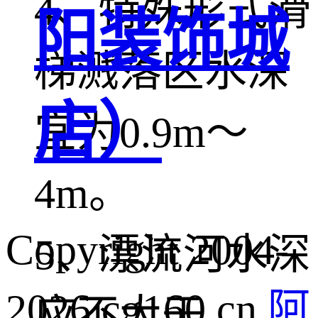
4、特殊形式滑
阳装饰城
梯溅落区水深
店）
宜为0.9m～
4m。
Copyright 2004-
5、漂流河水深
2026 cg160.cn
阿
应不大于