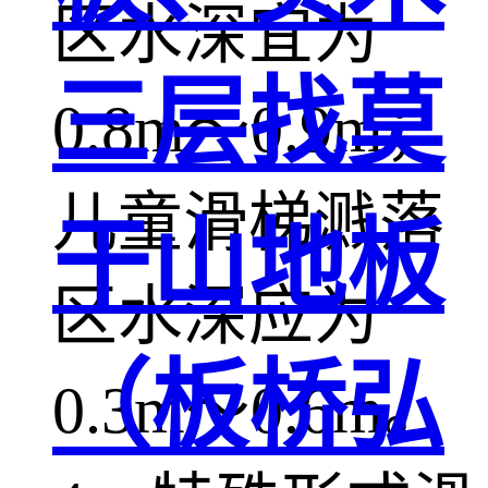
区水深宜为
三层找莫
0.8m～0.9m；
儿童滑梯溅落
干山地板
区水深应为
（板桥弘
0.3m～0.6m。