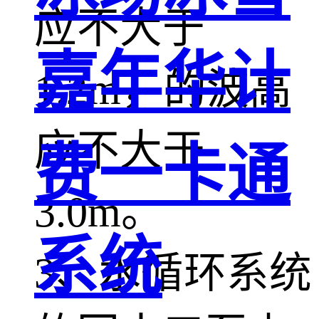
应不大于
嘉年华计
1.2m，的波高
应不大于
费一卡通
3.0m。
系统
3、水循环系统