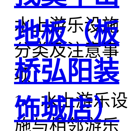
水上游乐设施
地板（板
分类及注意事
桥弘阳装
项：
1、水上游乐设
饰城店）
施与相邻游乐