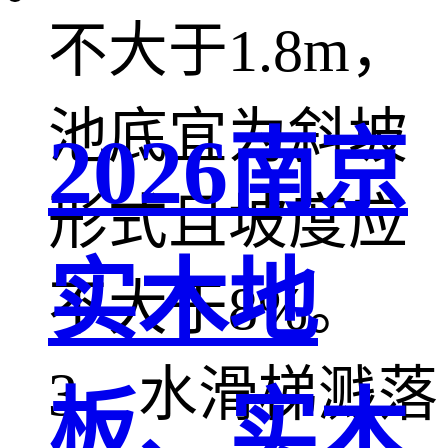
不大于1.8m，
池底宜为斜坡
2026南京
形式且坡度应
实木地
不大于8%。
3、水滑梯溅落
板、实木