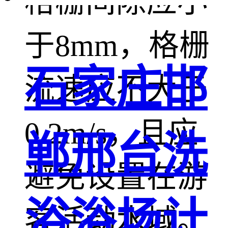
格栅间隙应小
于8mm，格栅
石家庄邯
流速应不大于
0.2m/s，且应
郸邢台洗
避免设置在游
浴浴场计
客活动水域。