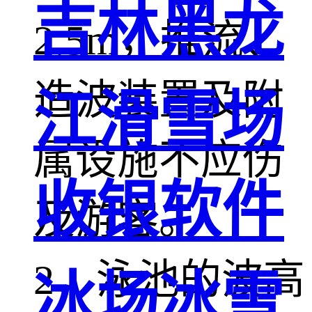
吉林黑龙
2.5m，推流、
造波装置及附
江滑雪场
属设施不应伤
收银软件
及游客。
2、泳池的波高
冰场冰雪