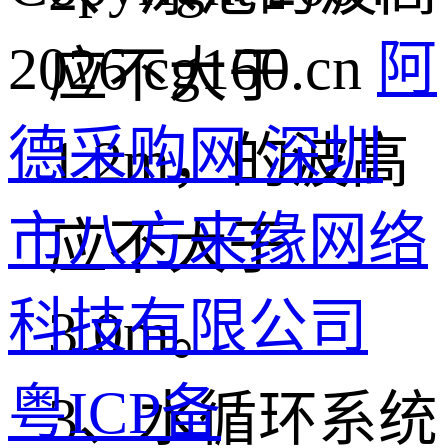
2026 cg160.cn
阿
应不大于
德采购网 深圳
1.2m，的波高
市八方来缘网络
应不大于
科技有限公司
3.0m。
粤ICP备
3、水循环系统