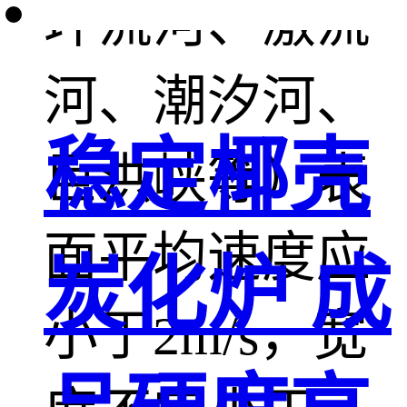
环流河、激流
河、潮汐河、
稳定椰壳
巨洪峡等）表
面平均速度应
炭化炉 成
小于2m/s，宽