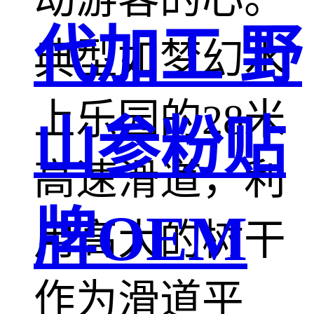
代加工 野
典型如梦幻水
上乐园的28米
山参粉贴
高速滑道，利
牌OEM
用高大的树干
作为滑道平