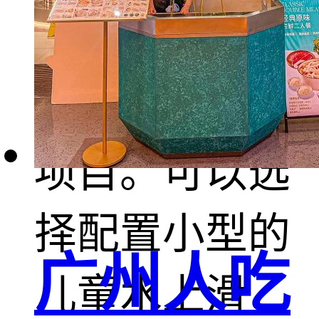
水上乐园带来
主要的营收的
项目。可以选
择配置小型的
广州人吃
儿童水上滑