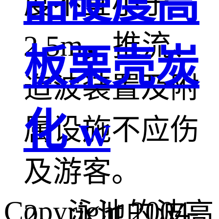
品硬度高
度不宜小于
2.5m，推流、
板栗壳炭
造波装置及附
化 w
属设施不应伤
及游客。
Copyright 2004-
2、泳池的波高