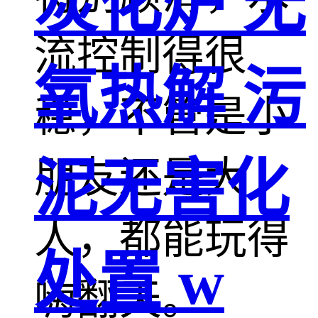
炭化炉 无
流控制得很
氧热解 污
稳，不管是小
朋友还是大
泥无害化
人，都能玩得
处置 w
嗨翻天。