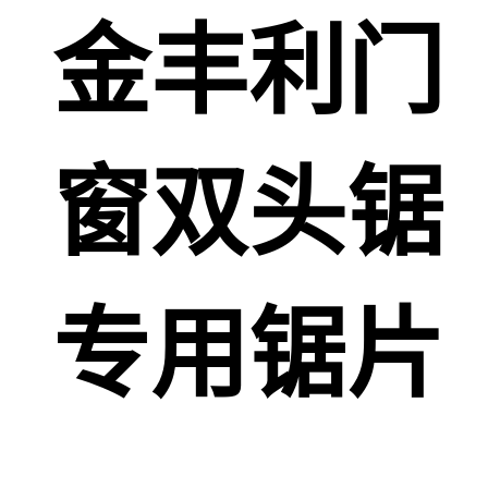
金丰利门
窗双头锯
专用锯片