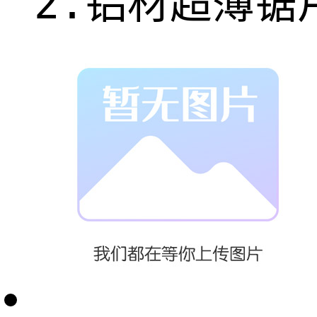
2.铝材超薄
适用机床：双