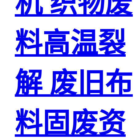
机 织物废
料高温裂
解 废旧布
料固废资