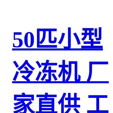
50匹小型
冷冻机 厂
家直供 工