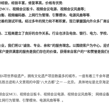
修经验，经验丰富，修复率高，价格有优势
.
议
MCU
、视频会议板卡、视频会议电源、视频会议风扇等；
均衡、视频编码器、上网行为管理、引擎模块、电源风扇等等
.
完善的测试环境。经过多年的努力和不断积累，现已掌握国内外众多厂商
商、工程商建立了良好的合作关系。行业也涉及电信、银行、电力、学校
企业，我们将以“诚信、专业、亲和”的服务理念。以围绕客户为中心，迎
客户提供满意的服务是我们存在的价值，获得来自客户的**和赞誉是我们
有6项世界级遗产，拥有文化遗产项目数最多的城市，一座有着三千余年
胜古迹和人文景观的中国“八大古都”之一 —北京。 具体地址是
北京
海淀
会议MCU、视频会议板卡、视频会议电源、视频会议风扇等； 网络设
网行为管理、引擎模块、电源风扇等等. 。