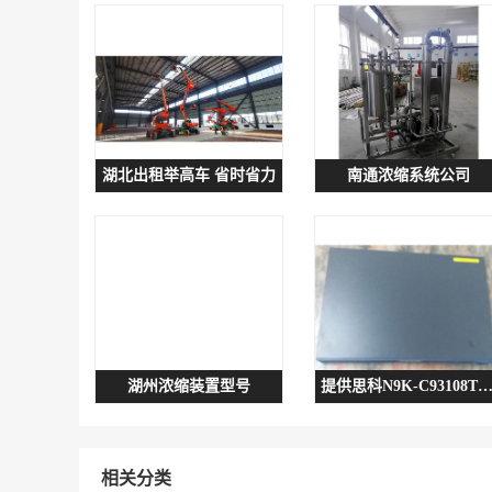
湖北出租举高车 省时省力
南通浓缩系统公司
湖州浓缩装置型号
提供思科N9K-C93108TC-FX交换机维修CW
相关分类