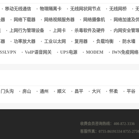
移动无线通信
物理隔离卡
无线网状网节点
无线网桥
长器
网络下载器
网络视频服务器
网络摄像机
网络加速及
统
上网行为管理设备
上网卡
杀毒软件及硬件
内网安全管
享器
功率放大器
工业以太网
复用器
负载均衡
防水墙
/SSLVPN
VoIP语音网关
UPS电源
MODEM
IWN免疫网络
门头沟
房山
通州
顺义
昌平
大兴
怀柔
平谷
收费会员咨询热线：400-872-3336
客服传真：0755-86191334 0755-2759