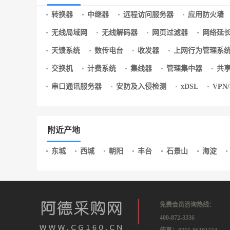
转换器
中继器
远程访问服务器
应用防火墙
无线局域网
无线解码器
网页过滤器
网络延
天馈系统
数传电台
收发器
上网行为管理系
交换机
计费系统
集线器
管理集中器
共
串口通讯服务器
安防及入侵检测
xDSL
VPN
附近产地
东城
西城
朝阳
丰台
石景山
海淀
免费会员咨询热线：
400-872-3336