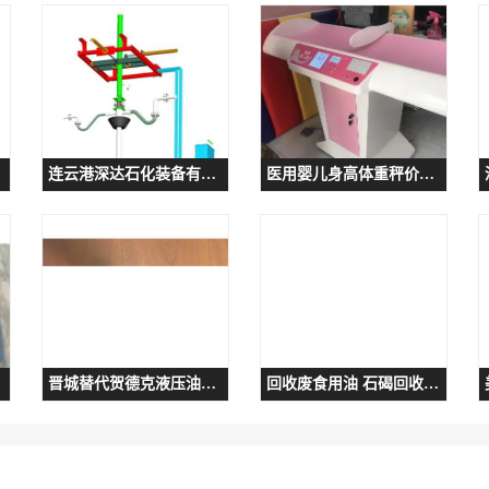
连云港深达石化装备有限公司 台州底部鹤管厂家
医用婴儿身高体重秤价格 呵护宝宝
BT
晋城替代贺德克液压油滤芯厂家
回收废食用油 石碣回收废洗板水电话