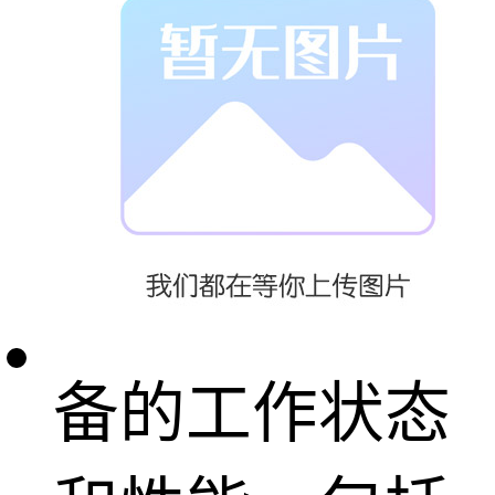
线路连接良
好，绝缘性能
符合要求。
3. 测试电气设
备的工作状态