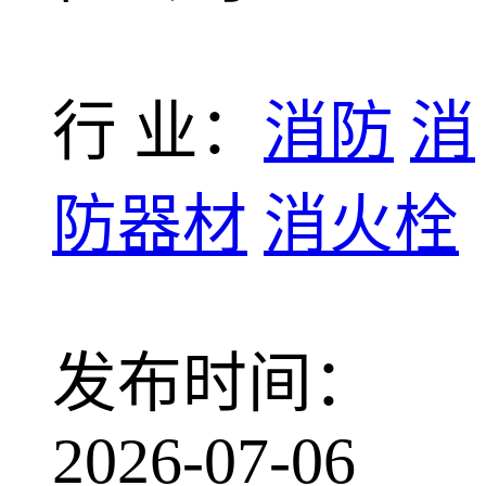
行 业：
消防
消
防器材
消火栓
发布时间：
2026-07-06