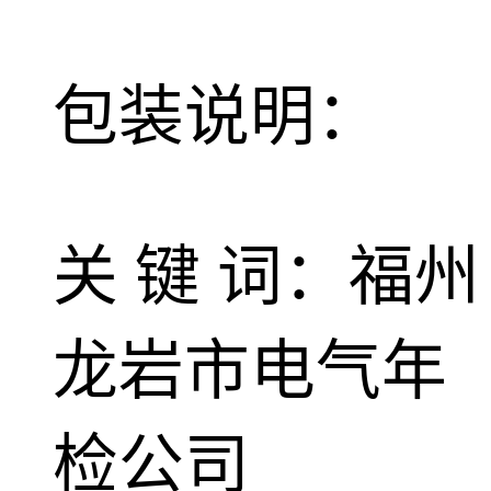
包装说明：
关 键 词：福州
龙岩市电气年
检公司