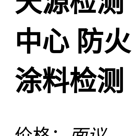
天源检测
中心 防火
涂料检测
价格：
面议