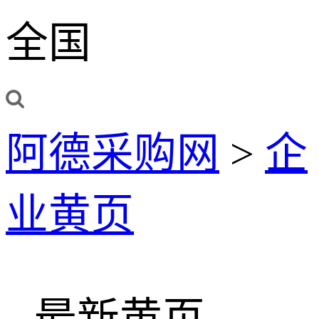
全国
阿德采购网
>
企
业黄页