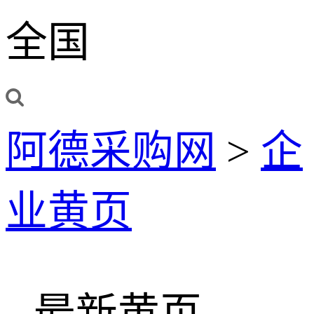
全国
阿德采购网
>
企
业黄页