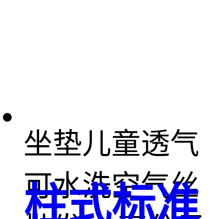
批发4D高分子
软体填充材料
空气纤维床垫
坐垫儿童透气
可水洗空气丝
柱式标准