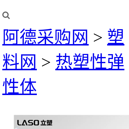
阿德采购网
>
塑
料网
>
热塑性弹
性体