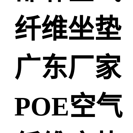
纤维坐垫
广东厂家
POE空气