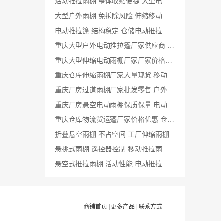
活动推拉雨棚 整体收缩便捷 大型电动推拉雨棚
大型户外雨棚 免拆除风险 伸缩移动雨棚厂家
电动推拉篷 结构稳定 仓储电动推拉雨棚价格
重庆大型户外电动推拉篷厂家供应商 轨道伸缩雨棚公司
重庆大型伸缩电动雨棚厂家厂家价格表 电动收缩大棚厂
重庆仓库伸缩雨棚厂家大量现货 移动式遮阳篷定制
重庆厂房过道雨棚厂家批发零售 户外电动雨篷定制
重庆厂房悬空电动雨棚保质保量 电动伸缩雨蓬厂家
重庆仓库物流货运蓬厂家价格优惠 仓库雨棚生产厂家
折叠悬空雨棚 不占空间 工厂伸缩雨棚
悬挑式雨棚 遥控器控制 移动推拉雨棚厂家
悬空式推拉雨棚 活动性能 电动推拉棚活动棚
商铺首页
|
更多产品
|
联系方式