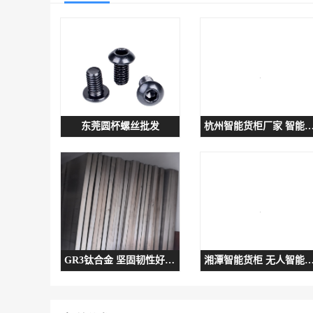
东莞圆杯螺丝批发
杭州智能货柜厂家 智能存储货
GR3钛合金 坚固韧性好 表面渗氮钛合金增强耐磨抗蚀性
湘潭智能货柜 无人智能货