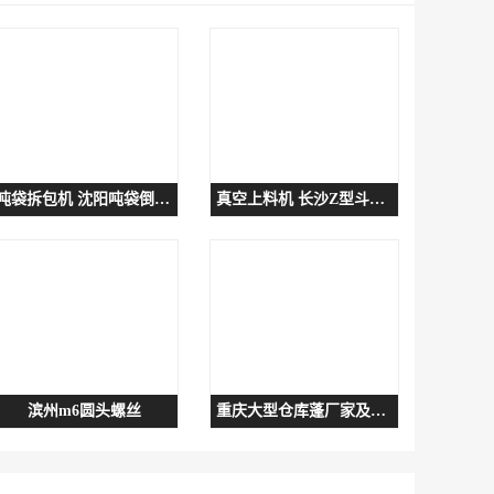
吨袋拆包机 沈阳吨袋倒袋站 销售
真空上料机 长沙Z型斗式提升机 销售
滨州m6圆头螺丝
重庆大型仓库蓬厂家及报价 移动仓库雨棚厂家