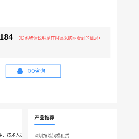
184
（联系我请说明是在阿德采购网看到的信息）
QQ咨询
产品推荐
拥有中、技术人员100余人，形成以户外制造产业为主，其他三产业为辅
深圳挡墙钢模租赁