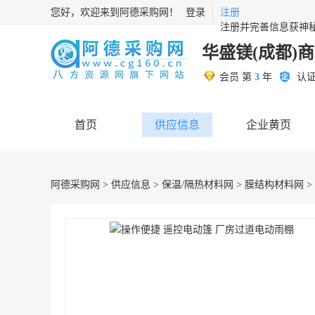
您好，欢迎来到阿德采购网！
登录
注册
注册并完善信息获神
华盛镁(成都)
会员 第
3
年
认
首页
供应信息
企业黄页
阿德采购网
>
供应信息
>
保温/隔热材料网
>
膜结构材料网
>