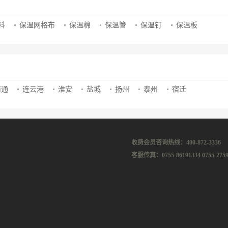
料
保温网格布
保温棉
保温管
保温钉
保温板
南通
连云港
淮安
盐城
扬州
泰州
宿迁
收费会员咨询热线：400-872-3336
客服传真：0755-86191334 0755-2759