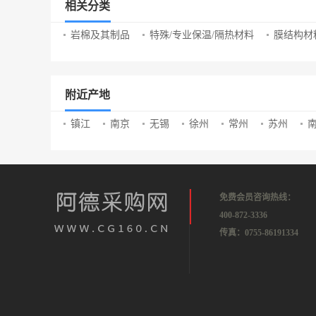
相关分类
岩棉及其制品
特殊/专业保温/隔热材料
膜结构材
附近产地
镇江
南京
无锡
徐州
常州
苏州
免费会员咨询热线：
400-872-3336
传真：0755-86191334