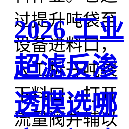
过提升吨袋至
2026 工业
设备进料口，
超滤反渗
人工拆开吨袋
下料口，打开
透膜选哪
流量阀并辅以