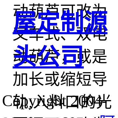
动葫芦可改为
屋定制源
叉车式、双电
头公司
动葫芦，或是
加长或缩短导
Copyright 2004-
轨;入料口的光