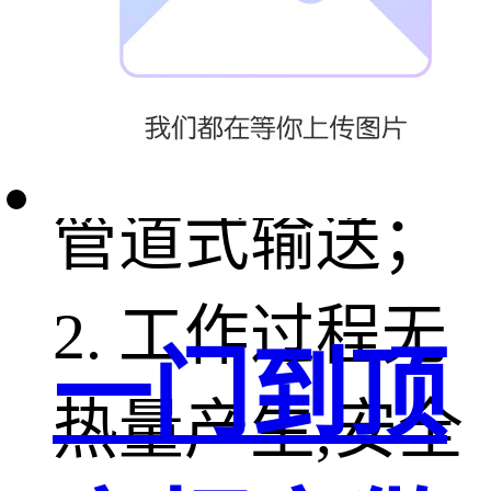
括：1. 无尘操
作,实现全密闭
管道式输送；
2. 工作过程无
一门到顶
热量产生,安全