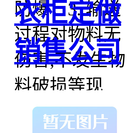
衣柜定做
防爆；3. 输送
过程对物料无
销售公司
伤害,不发生物
料破损等现
象；4. 输送位