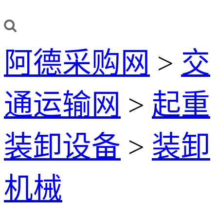
阿德采购网
>
交
通运输网
>
起重
装卸设备
>
装卸
机械