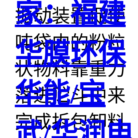
家：福建
振动装置促使
吨袋内的粉粒
华膜环保
状物料靠重力
华能/宝
落进贮斗中来
完成拆包卸料
武/华润电