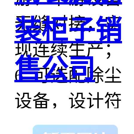
无缝对接，实
装柜子销
现连续生产；
售公司
6. 可选配除尘
设备，设计符
合环保；7. 效