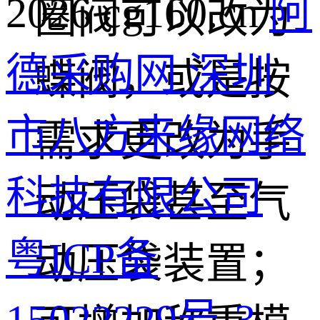
2026 cg160.cn
阿
圈阀可以改为
德采购网 深圳
蝶阀，或是按
市八方来缘网络
需求更改为手
科技有限公司
动压袋甚至气
粤ICP备
动压袋装置；
15022229号-3