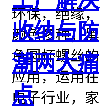
工厂解决
环保，绝缘，
收纳与防
颜色多种；黑
色圆杯螺丝的
潮两大痛
应用，运用在
点
电子行业，家