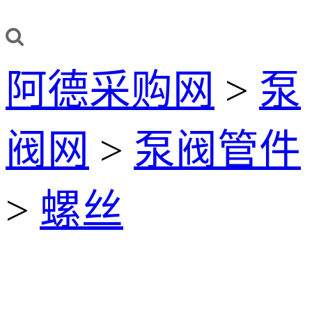
阿德采购网
>
泵
阀网
>
泵阀管件
>
螺丝