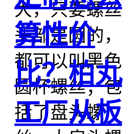
大，只要螺丝
算性价
头部是圆的，
都可以叫黑色
比？柏丸
圆杯螺丝；包
工厂从板
括了盘头螺