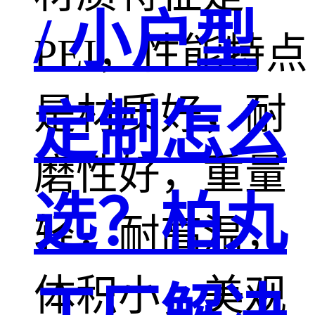
/ 小户型
PEI，性能特点
是材质好，耐
定制怎么
磨性好，重量
选？柏丸
轻，耐高温，
体积小，美观