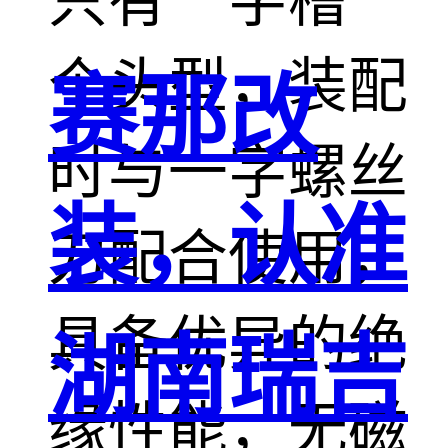
只有一字槽一
个头型，装配
赛那改
时与一字螺丝
装，认准
刀配合使用，
具备优异的绝
湖南瑞吉
缘性能，无磁