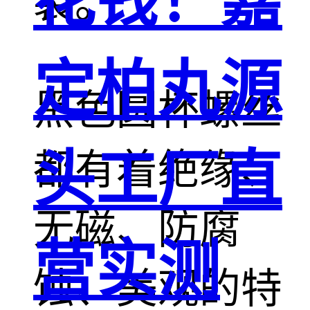
花钱！嘉
装。
定柏丸源
黑色圆杯螺丝
头工厂直
都有着绝缘、
无磁、防腐
营实测
蚀、美观的特