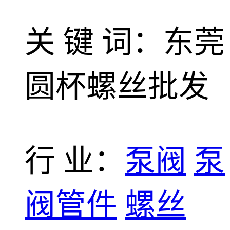
关 键 词：东莞
圆杯螺丝批发
行 业：
泵阀
泵
阀管件
螺丝