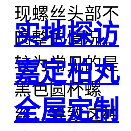
现螺丝头部不
实地探访
圆整的情况，
较为常见的是
嘉定柏丸
黑色圆杯螺
全屋定制
丝，导致这种