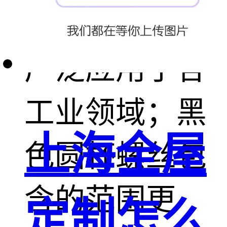
耐腐蚀性能，
广泛应用于各
工业领域；黑
上海全屋
色圆杯螺丝包
含的范围更
定制怎么