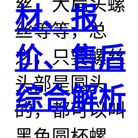
丝，大扁头螺
材、报
丝等等，总
价、售后
之，只要螺丝
头部是圆头
综合解析
的，都可以叫
黑色圆杯螺