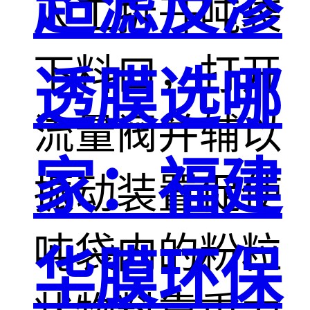
超滤反渗
人工拆开吨袋
下料口，打开
透膜选哪
流量阀并辅以
家：福建
振动装置促使
吨袋内的粉粒
华膜环保