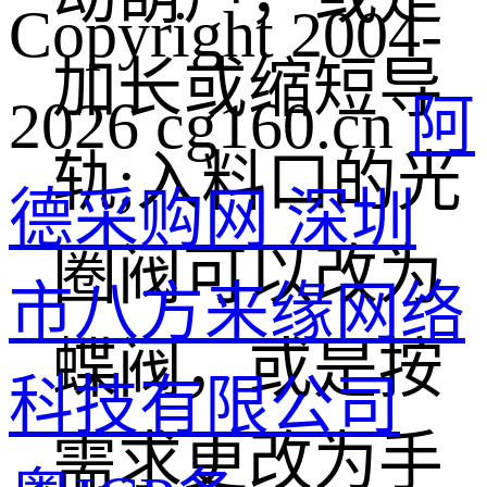
Copyright 2004-
加长或缩短导
2026 cg160.cn
阿
轨;入料口的光
德采购网 深圳
圈阀可以改为
市八方来缘网络
蝶阀，或是按
科技有限公司
需求更改为手