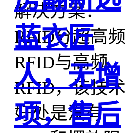
解决方案：
蓝衣匠
RFID分超高频
RFID与高频
人，无增
RFID，该技术
项，售后
好处是没有