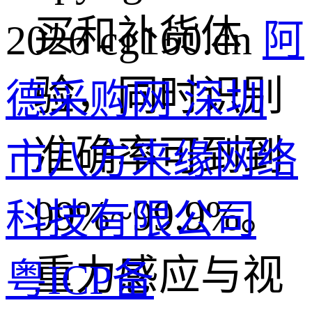
买和补货体
2026 cg160.cn
阿
验，同时识别
德采购网 深圳
准确率可到到
市八方来缘网络
99%~99.9%。
科技有限公司
重力感应与视
粤ICP备