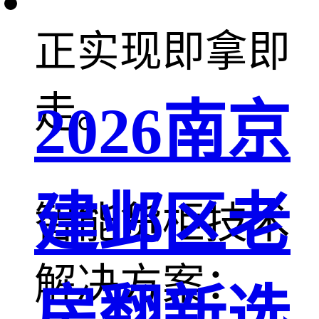
正实现即拿即
走。
2026南京
建邺区老
智能货柜技术
解决方案：
房翻新选