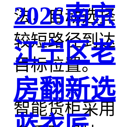
2026南京
法，自动选择
较短路径到达
江宁区老
目标位置。
房翻新选
智能货柜采用
蓝衣匠