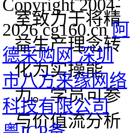
Copyright 2004-
室致力于将精
2026 cg160.cn
阿
益生产理念转
德采购网 深圳
化为实操能
市八方来缘网络
力。学员可参
科技有限公司
与价值流分析
粤ICP备