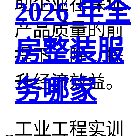
助企业在保证
2026 年全
产品质量的前
房整装服
提下，降，提
升经济效益。​
务哪家
工业工程实训