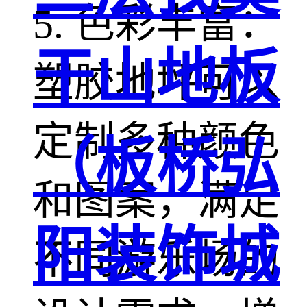
5. 色彩丰富：
干山地板
塑胶地坪可以
定制多种颜色
（板桥弘
和图案，满足
阳装饰城
不同游乐场的