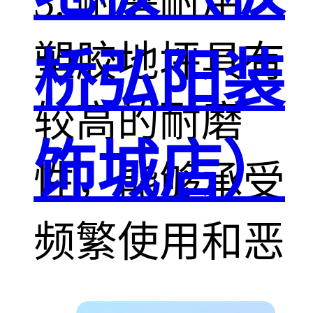
3. 耐磨耐用：
塑胶地坪具有
桥弘阳装
较高的耐磨
饰城店）
性，能够承受
频繁使用和恶
劣天气条件，