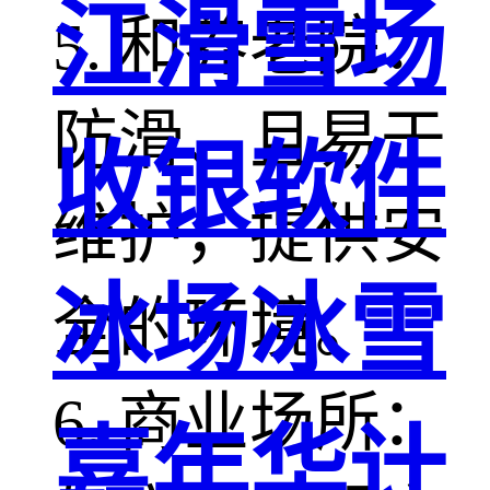
江滑雪场
5. 和养老院：
防滑、且易于
收银软件
维护，提供安
冰场冰雪
全的环境。
6. 商业场所：
嘉年华计