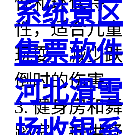
性和环保特
系统景区
性，适合儿童
售票软件
玩耍，减少跌
倒时的伤害。
河北滑雪
3. 健身房和舞
场收银系
蹈室：提供舒