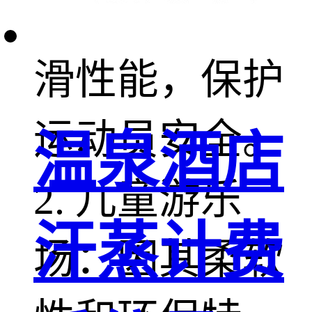
好的弹性和防
滑性能，保护
运动员安全。
温泉酒店
2. 儿童游乐
汗蒸计费
场：因其柔软