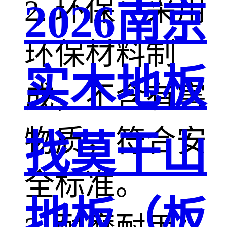
2. 环保：采用
2026南京
环保材料制
实木地板
成，不含有害
物质，符合安
找莫干山
全标准。
地板（板