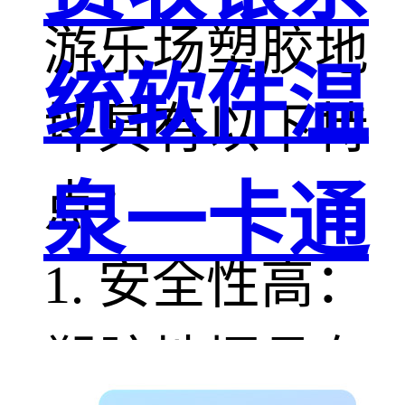
游乐场塑胶地
统软件温
坪具有以下特
点：
泉一卡通
1. 安全性高：
塑胶地坪具有