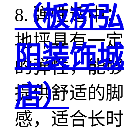
（板桥弘
8. 弹性适中：
地坪具有一定
阳装饰城
的弹性，能够
店）
提供舒适的脚
感，适合长时