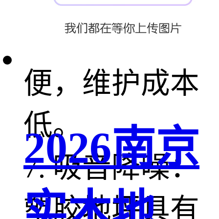
尘，清洁方
便，维护成本
低。
2026南京
7. 吸音降噪：
实木地
塑胶地坪具有