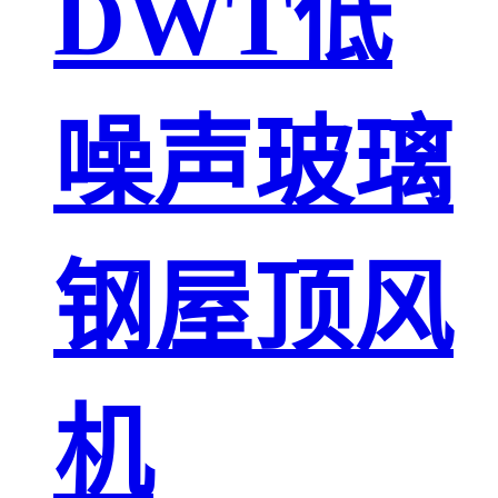
DWT低
噪声玻璃
钢屋顶风
机