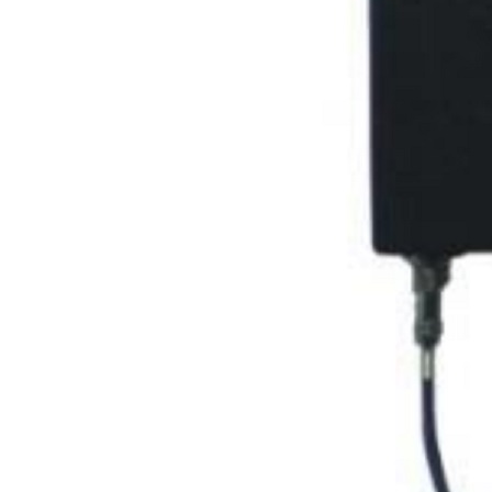
ISO 12944-
6:2018，将彩
涂板耐蚀性分
为C1-C5五个
等级，其中C5