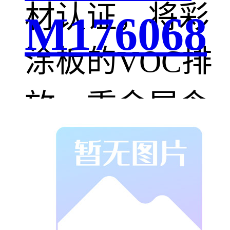
材认证，将彩
M176068
涂板的VOC排
放、重金属含
量等指标纳入
考核范围，获