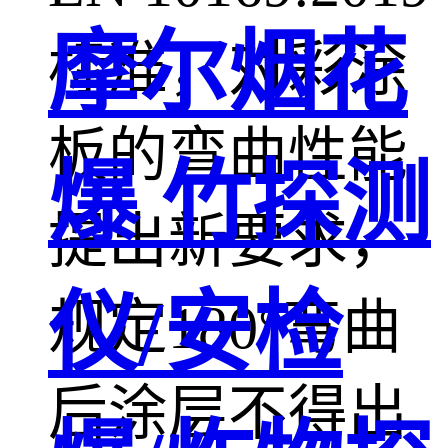
摩尔烟花
标准，对彩涂
板的弯曲性能
爆 竹探测
提出新要求，
仪/安检
规定180°弯曲
后涂层不得出