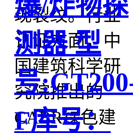
爆/炸物探
现裂纹。行业
测器 型
认证方面，中
国建筑科学研
号:GT200
究院推出的
F库号：
CABR绿色建