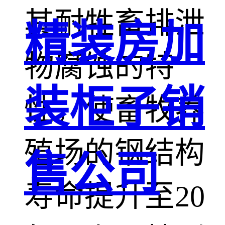
其耐牲畜排泄
精装房加
物腐蚀的特
装柜子销
性，使畜牧养
殖场的钢结构
售公司
寿命提升至20