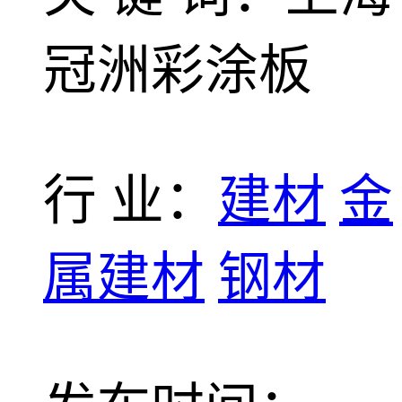
冠洲彩涂板
行 业：
建材
金
属建材
钢材