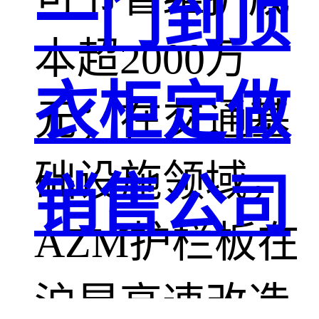
一门到顶
本超2000万
衣柜定做
元；在交通基
础设施领域，
销售公司
AZM护栏板在
沪昆高速改造