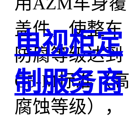
用AZM车身覆
盖件，使整车
电视柜定
防腐等级达到
制服务商
C5-M标准（高
腐蚀等级），
推动新能源汽