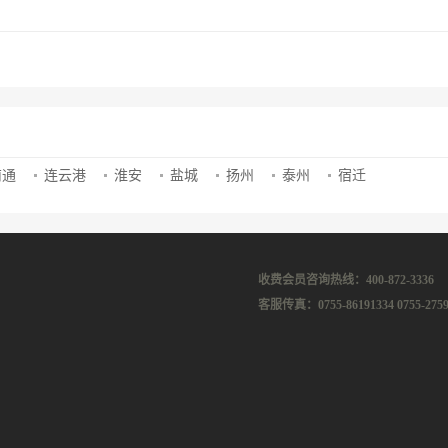
南通
连云港
淮安
盐城
扬州
泰州
宿迁
收费会员咨询热线：400-872-3336
客服传真：0755-86191334 0755-2759