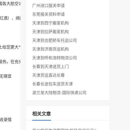
各大航空公司均建立了密切的业务往来，航线涵盖全国各重要空港和城市
广州进口报关申请
东莞报关资料申请
红酒）、阀门设备、齿轮、电机机柜、水果蔬菜、草莓、苗木、精密仪器
天津到西宁搬家机构
天津到拉萨搬家机构
天津到合肥轿车托运公司
您更大**及优惠.

天津到济南货运机构
天津到呼和浩特物流公司
务。在充分了解客户需求的基础上对空运进行航班比较、承运人比较，后整
长春到天津送货上门
天津货运直达长春
无锡
宜
长春长途包车送货天津
波兰发大陆物流-国际快递公司
相关文章
收录情