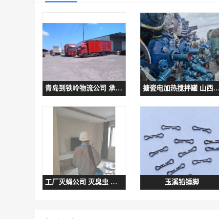
青岛到铁岭物流公司 承接整车-零担天天发车
搪瓷电加热搅拌罐 山西二手高压
工厂灭蝇公司 灭臭虫 上门服务
玉溪铅锤脚