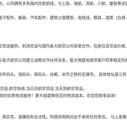
务。公司拥有多条国内优势航线，与上航、海航、深航、川航、厦航等全国
电子配件、服装、汽车配件、建筑沙盘模型、电缆线、模具、酒类（白酒 
空货运服务。机场空运与国内各大航空公司亲密合作，在舱位及空运价格上给
与各大航空公司建立战略合作伙伴关系，能大限度地提供客户旺季稳定的服
有布码头、钱码头、窑码头、丝都、米市之称的无锡市。 具体地址是
江苏
场空运,航空快递,当日达航空货运,当天到航空货运。
高效的优质物流服务！更大程度降低您的物流成本。欢迎您致电咨询！
、真实性、准确性和合法性。阿德采购网对此不承担任何责任。
马上查看