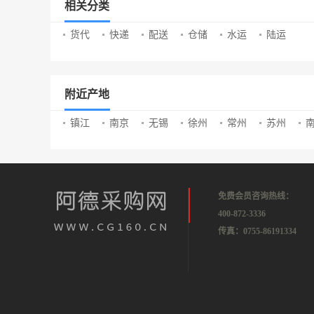
相关分类
货代
快递
配送
仓储
水运
陆运
附近产地
镇江
南京
无锡
徐州
常州
苏州
免费会员咨询热线：
400-872-3336
传真：0755-86191334