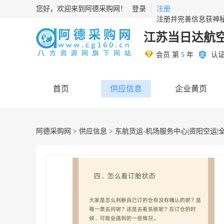
您好，欢迎来到阿德采购网！
登录
注册
注册并完善信息获神
江苏当日达航
会员 第
5
年
认
首页
供应信息
企业黄页
阿德采购网
>
供应信息
> 东航货运-机场服务中心|资阳空运