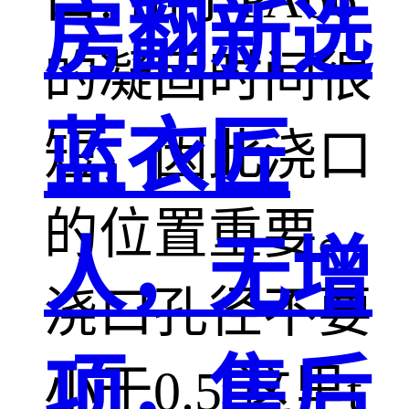
房翻新选
的凝固时间很
蓝衣匠
短，因此浇口
的位置重要。
人，无增
浇口孔径不要
项，售后
小于0.5t这里t