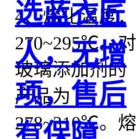
选蓝衣匠
4、熔化温度：
270~295℃。对
人，无增
玻璃添加剂的
项，售后
产品为
278~310℃。熔
有保障