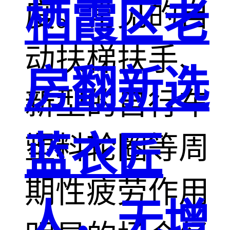
栖霞区老
度。常见的自
动扶梯扶手、
房翻新选
新型的自行车
蓝衣匠
塑料轮圈等周
期性疲劳作用
人，无增