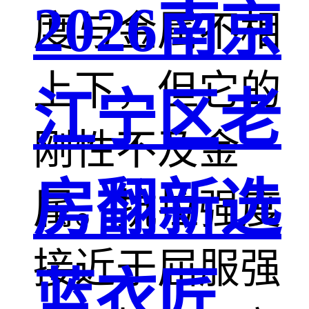
2026南京
度与金属不相
上下，但它的
江宁区老
刚性不及金
房翻新选
属。抗拉强度
接近于屈服强
蓝衣匠