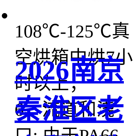
小时，或在
108℃-125℃真
空烘箱中烘7小
2026南京
时以上；
秦淮区老
6、流道和浇
口: 由于PA66