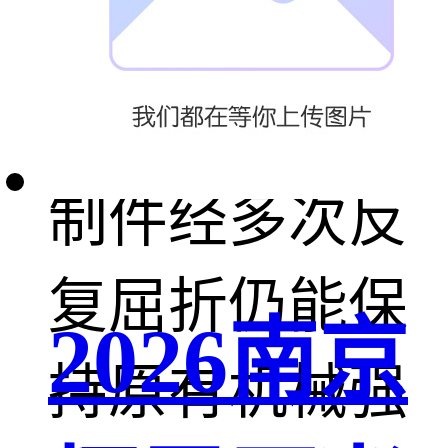
尼龙PA66耐疲
劳性能突出，
制件经多次反
复屈折仍能保
2026南京
持原有机械强