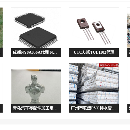
现货速发
成都NY8A056A代理 NY8A056
UTC友顺TUL1102代理
青岛汽车零配件加工定制 一站式服务 迈奇精密机械
广州市联塑PVC排水管供货商 支持送货上门