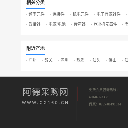
相关分类
频率元件
连接件
机电元件
电子有源器件
受话器
电源/电池
传声器
PCB机元器件
附近产地
广州
韶关
深圳
珠海
汕头
佛山
免费会员咨询热线：
400-872-3336
传真：0755-86191334