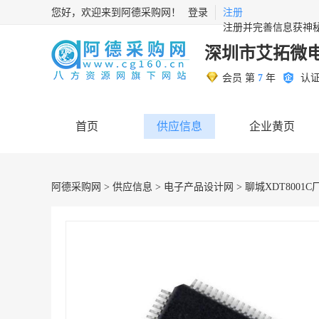
您好，欢迎来到阿德采购网！
登录
注册
注册并完善信息获神
深圳市艾拓微
会员 第
7
年
认
首页
供应信息
企业黄页
阿德采购网
>
供应信息
>
电子产品设计网
> 聊城XDT8001C厂