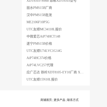
XDT8103-S08B 邯郸XDT8103型号
丽水PMS15B厂商
汉中PMS15B批发
ME2106F10P5G
UTC友顺MC34118L报价
中微爱芯AiP74HCT148
遂宁PMS15B价格
UTC友顺U74LVC1G14G
AiP74HC374价格
AiP74LVC257代理
应广芯达 铁岭XDT8105-EY10厂商 XDT8105-EY10
UTC友顺15N10L报价
商铺首页
|
更多产品
|
联系方式