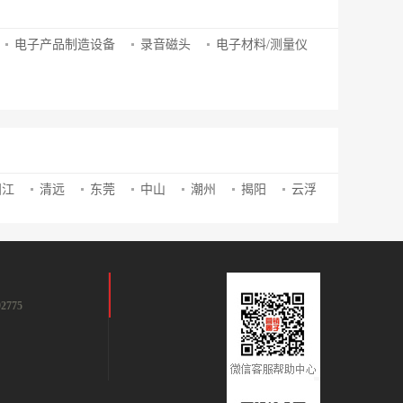
电子产品制造设备
录音磁头
电子材料/测量仪
阳江
清远
东莞
中山
潮州
揭阳
云浮
2775