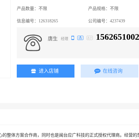
产品数量：
不限
产品规格：
不限
信息编号：
126318265
公司编号：
4237439
156265100
唐生
经理
进入店铺
在线咨询
商，同时也是闽台应广科技的正式授权代理商。经营的型号：PMC153，PMC156，PM