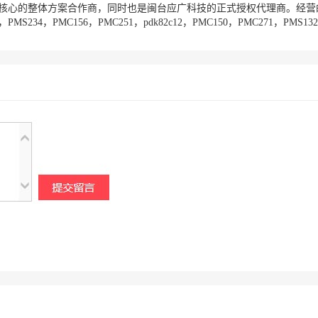
整体方案合作商，同时也是闽台应广科技的正式授权代理商。经营的型号：PMC
32，PMS234，PMC156，PMC251，pdk82c12，PMC150，PMC271，P