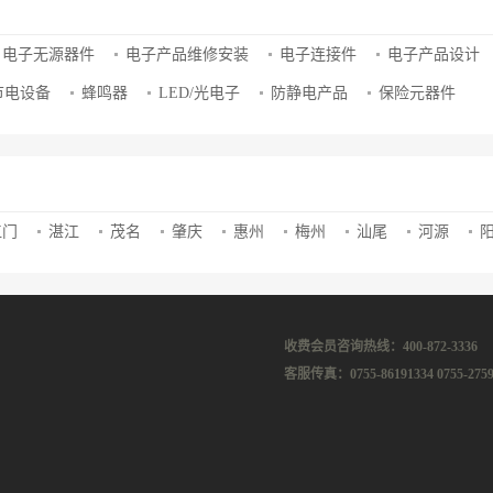
电子无源器件
电子产品维修安装
电子连接件
电子产品设计
节电设备
蜂鸣器
LED/光电子
防静电产品
保险元器件
江门
湛江
茂名
肇庆
惠州
梅州
汕尾
河源
收费会员咨询热线：400-872-3336
客服传真：0755-86191334 0755-2759