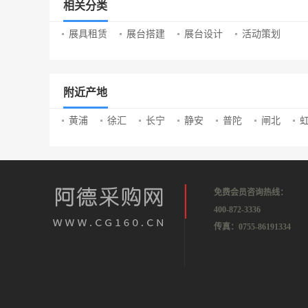
相关分类
展具租赁
展台搭建
展台设计
活动策划
附近产地
黄浦
徐汇
长宁
静安
普陀
闸北
免费会员咨询热线：
400-872-3336
传真：0755-86191334