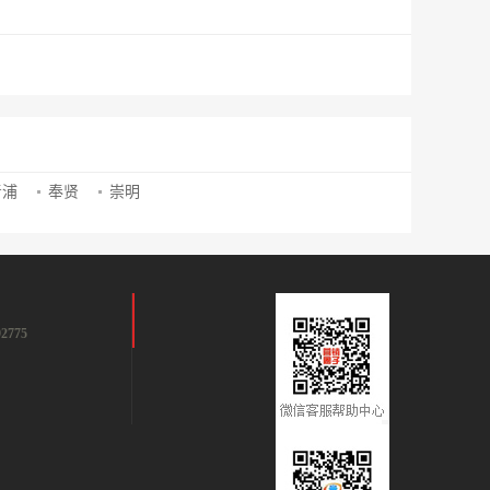
青浦
奉贤
崇明
2775