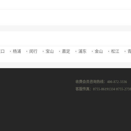
虹口
杨浦
闵行
宝山
嘉定
浦东
金山
松江
收费会员咨询热线：400-872-3336
客服传真：0755-86191334 0755-2759