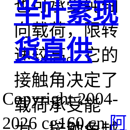
也可承受纯轴
半叶素现
向载荷，限转
货直供
速较高。它的
接触角决定了
Copyright 2004-
载荷承受能
2026 cg160.cn
阿