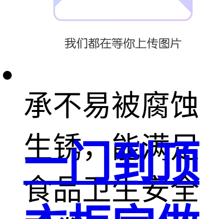
水或消毒剂清
洗，不锈钢轴
承不易被腐蚀
生锈，能满足
一门到顶
食品卫生安全