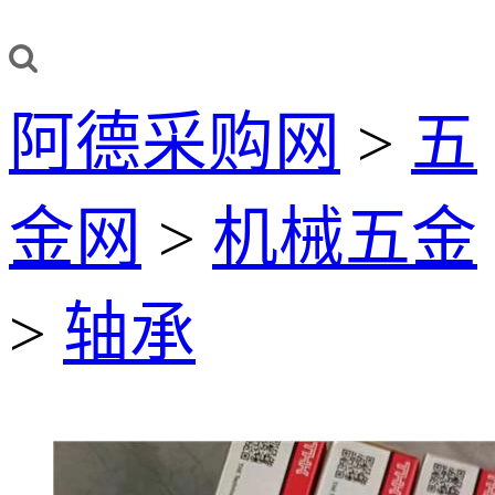
阿德采购网
>
五
金网
>
机械五金
>
轴承