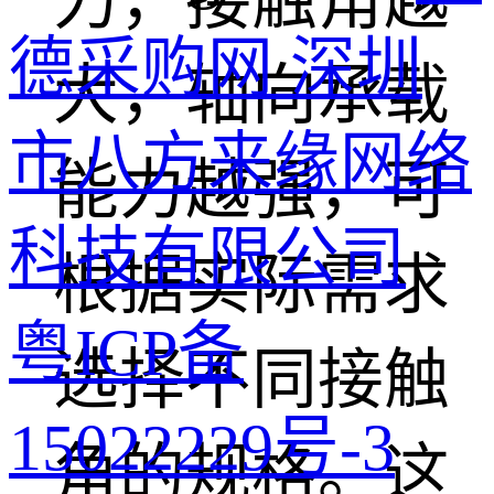
力，接触角越
德采购网 深圳
大，轴向承载
市八方来缘网络
能力越强，可
科技有限公司
根据实际需求
粤ICP备
选择不同接触
15022229号-3
角的规格。这