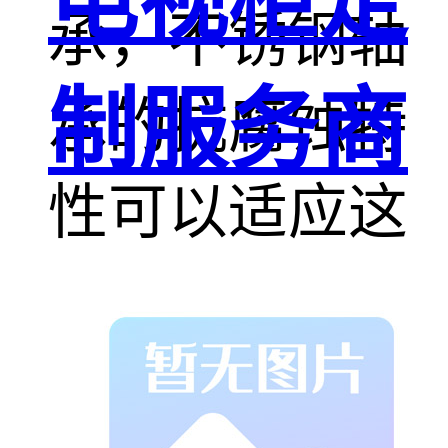
电视柜定
承，不锈钢轴
制服务商
承的抗腐蚀特
性可以适应这
种恶劣环境，
被用于沿海监