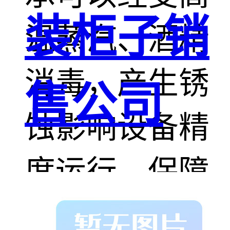
装柜子销
温蒸汽、酒精
消毒，产生锈
售公司
蚀影响设备精
度运行，保障
设备长期稳定