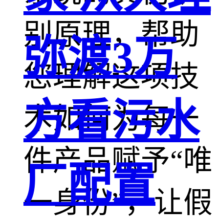
别原理，帮助
弥渡3万
您理解这项技
方看污水
术如何为每一
件产品赋予“唯
厂配置
一身份”，让假