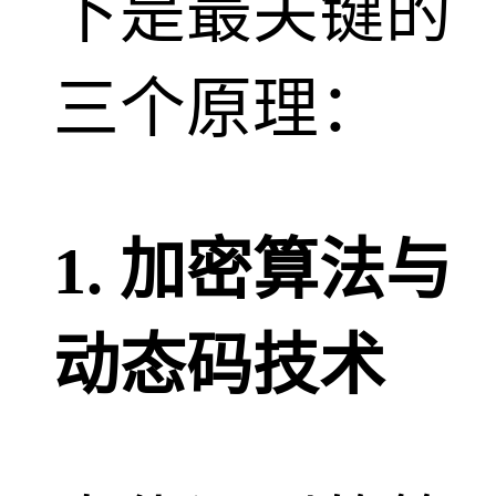
下是最关键的
三个原理：
1. 加密算法与
动态码技术