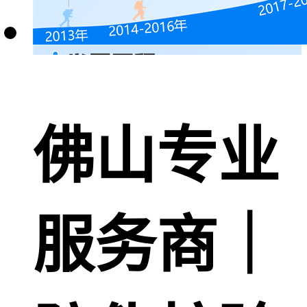
佛山专业
服务商｜