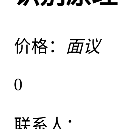
价格：
面议
0
联系人：