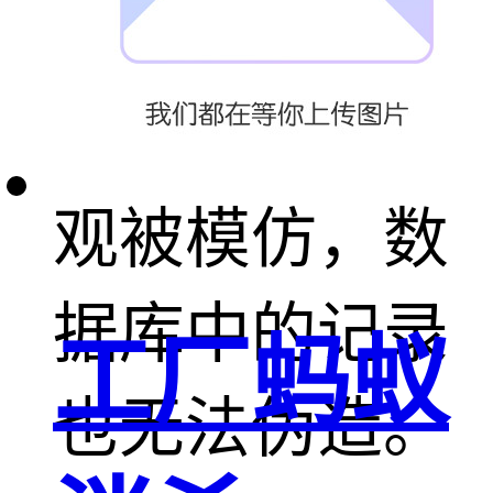
性与不可复制
性——即使外
观被模仿，数
据库中的记录
工厂蚂蚁
也无法伪造。