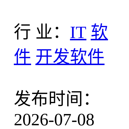
行 业：
IT
软
件
开发软件
发布时间：
2026-07-08