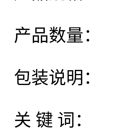
产品数量：
包装说明：
关 键 词：