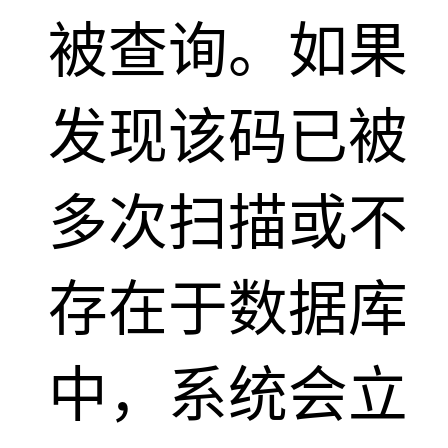
被查询。如果
发现该码已被
多次扫描或不
存在于数据库
中，系统会立