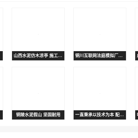
山西水泥仿木凉亭 施工简单快捷 仿木葡萄架
铜川互联网法庭模拟厂家 智能化水平
铜陵水泥假山 坚固耐用
一直秉承以技术为本 配合使用 高低压开关柜手推生产线