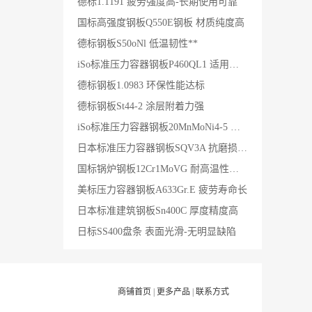
德标1.1191 疲劳强度高-长期使用可靠
国标高强度钢板Q550E钢板 材质纯度高
德标钢板S50oNl 低温韧性**
iSo标准压力容器钢板P460QL1 适用范围广
德标钢板1.0983 环保性能达标
德标钢板St44-2 涂层附着力强
iSo标准压力容器钢板20MnMoNi4-5 抗冲击性好
日本标准压力容器钢板SQV3A 抗磨损性能优
国标锅炉钢板12Cr1MoVG 耐高温性能强
美标压力容器钢板A633Gr.E 疲劳寿命长
日本标准建筑钢板Sn400C 厚度精度高
日标SS400盘条 表面光滑-无明显缺陷
商铺首页
|
更多产品
|
联系方式