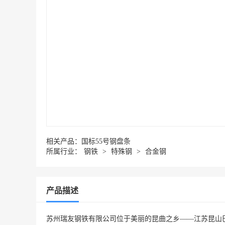
相关产品：
国标55号钢盘条
所属行业：
钢铁
>
特殊钢
>
合金钢
产品描述
苏州瑞友钢铁有限公司位于美丽的昆曲之乡——江苏昆山巴