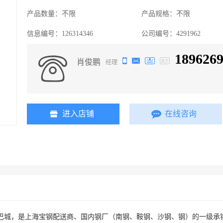
产品数量：
不限
产品规格：
不限
信息编号：
126314346
公司编号：
4291962
189626
肖俊鹏
经理
进入店铺
在线咨询
城，是上海宝钢配送商、国内钢厂（南钢、鞍钢、沙钢、钢）的一级承销商