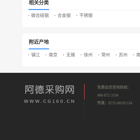
相关分类
碳合结钢
合金钢
不锈钢
附近产地
镇江
南京
无锡
徐州
常州
苏州
免费会员咨询热线：
400-872-3336
传真：0755-86191334