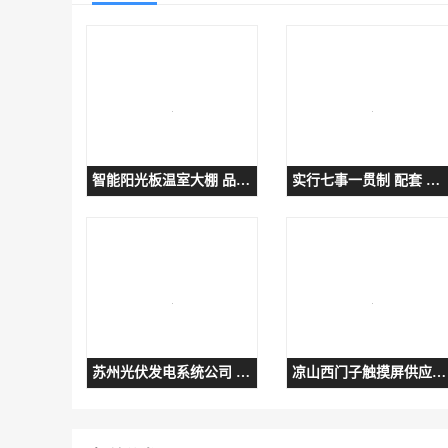
智能阳光板温室大棚 品质可靠
实行七事一贯制 配套 福建流水线 福建自动化流水线
苏州光伏发电系统公司 服务周到
凉山西门子触摸屏供应商-获取报价