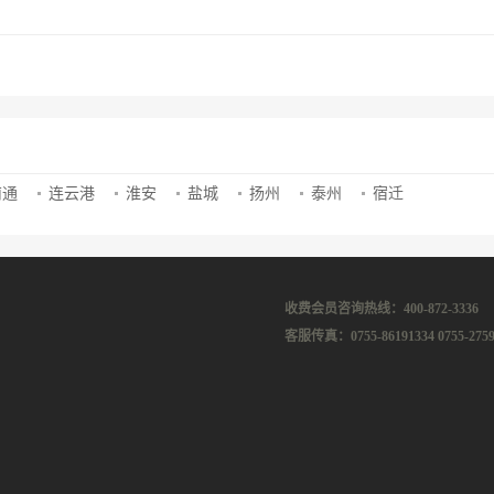
南通
连云港
淮安
盐城
扬州
泰州
宿迁
收费会员咨询热线：400-872-3336
客服传真：0755-86191334 0755-2759