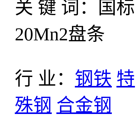
关 键 词：国标
20Mn2盘条
行 业：
钢铁
特
殊钢
合金钢