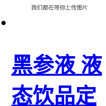
黑参液 液
态饮品定