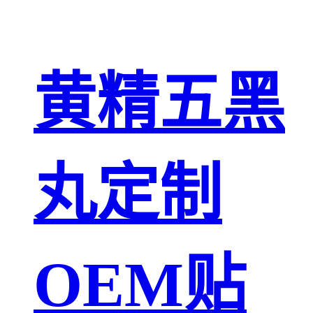
黄精五黑
丸定制
OEM贴