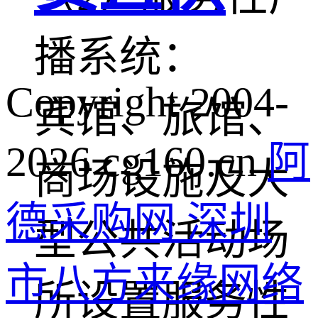
播系统：
Copyright 2004-
宾馆、旅馆、
2026 cg160.cn
阿
商场设施及大
德采购网 深圳
型公共活动场
市八方来缘网络
所设置服务性