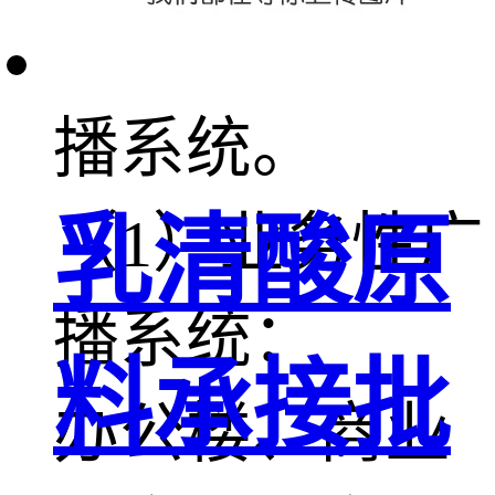
3、火灾事故广
播系统。
（1）业务性广
乳清酸原
播系统：
料承接批
办公楼、商业