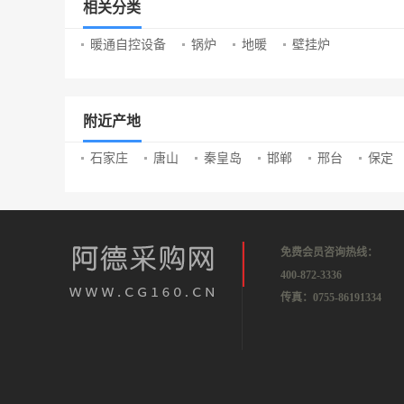
相关分类
暖通自控设备
锅炉
地暖
壁挂炉
附近产地
石家庄
唐山
秦皇岛
邯郸
邢台
保定
免费会员咨询热线：
400-872-3336
传真：0755-86191334