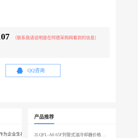
107
（联系我请说明是在阿德采购网看到的信息）
QQ咨询
产品推荐
誉作为企业生存的根本。公司自成立以来，始终致力于环保产业的开发与节
2LQFL-A0.65F列管式油冷却器价格 锻压机冷却器