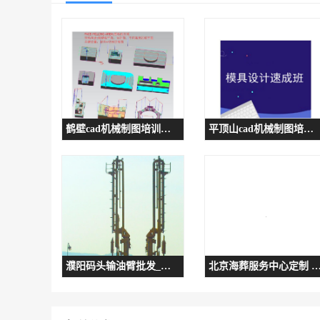
鹤壁cad机械制图培训班 郑州闫工三轴加工编程班
平顶山cad机械制图培训班 闫工CNC操机中心培训
濮阳码头输油臂批发_支持定制
北京海葬服务中心定制 流