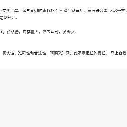
文明丰厚、诞生首列时速350公里和谐号动车组、荣获联合国“人居荣誉
是赵经理。
量优，价格低。库存量大，供应及时，发货快。
、真实性、准确性和合法性。阿德采购网对此不承担任何责任。
马上查看