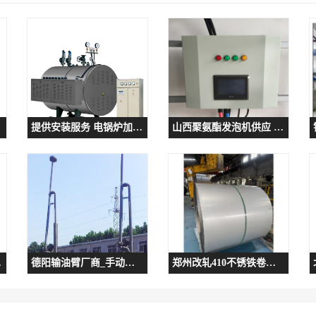
提供安装服务 电锅炉加热器价格 电锅炉
山西聚氨酯发泡机供应 使用方便
程简单
德阳输油臂厂商_手动双管
郑州改轧410不锈铁卷带电话