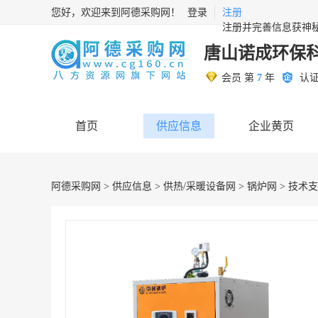
您好，欢迎来到阿德采购网！
登录
注册
注册并完善信息获神
唐山诺成环保
会员 第
7
年
认
首页
供应信息
企业黄页
阿德采购网
>
供应信息
>
供热/采暖设备网
>
锅炉网
> 技术