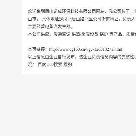
欢迎来到唐山诺成环保科技有限公司网站，我公司位于工业
山市。 具体地址是
河北
唐山
路北区
公司街道地址，负责人
主要经营电蒸汽发生器。
本公司供应：暖通空调 供热/采暖设备 锅炉 等产品，质
本页链接：
http://www.cg160.cn/vgy-126313271.html
以上信息由企业自行发布，该企业负责信息内容的完整性
况：
百度
360搜索
搜狗