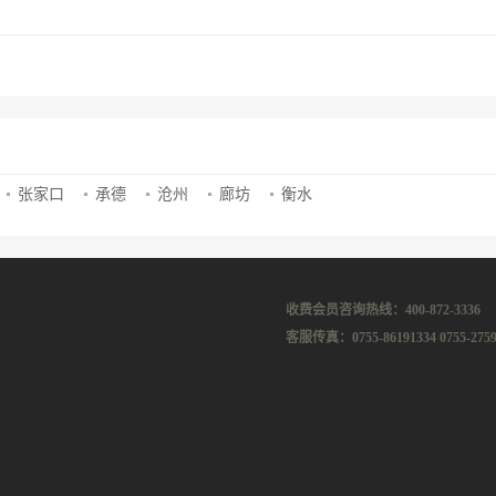
张家口
承德
沧州
廊坊
衡水
收费会员咨询热线：400-872-3336
客服传真：0755-86191334 0755-2759