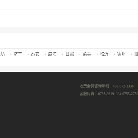
潍坊
济宁
泰安
威海
日照
莱芜
临沂
德州
收费会员咨询热线：400-872-3336
客服传真：0755-86191334 0755-2759