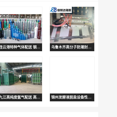
连云港特种气体配送 钢质无缝气瓶装
乌鲁木齐高分子防潮封堵剂 发货速度快
九江高纯度氩气配送 高纯氦气标准气体
锦州发酵液脱盐设备性能 可反复用 降成本 诚达膜过滤