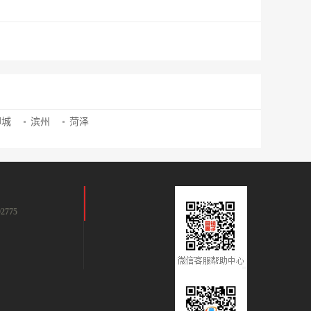
聊城
滨州
菏泽
2775