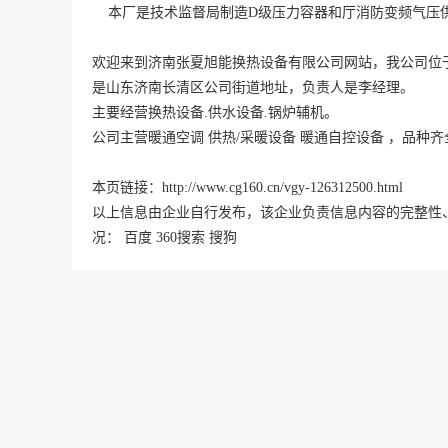
    本厂是技术监督局制造D级压力容器和厅消防变频气
欢迎来到济南张夏旭能换热设备有限公司网站，我公司位于
是
山东
济南
长清区
公司街道地址，负责人是李经理。
主要经营换热设备.供水设备.锅炉辅机。
公司主营暖通空调 供热/采暖设备 暖通自控设备 ，品
本页链接：
http://www.cg160.cn/vgy-126312500.html
以上信息由企业自行发布，该企业负责信息内容的完整性
况：
百度
360搜索
搜狗