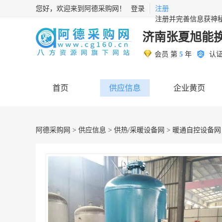
您好，欢迎来到阿德采购网！
登录
注册
注册并完善信息获神
济南张夏旭能
会员 第
5
年
认
首页
供应信息
企业黄页
阿德采购网
>
供应信息
>
供热/采暖设备网
>
暖通自控设备网