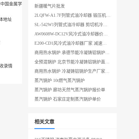
业）。是中国金属学会、中国炼焦学会、冶金部焦化设计院、化工部*二设计研
新疆暖气片批发
2LQFW-A1.7F列管式油冷却器 锻压机冷却器
体地址
SL-542W1列管式油冷却器 剪切机冷却器
AW0608W-DC12V风冷式油冷却器价格 润滑站冷却器
！
E200-CD1风冷式油冷却器厂家 减速机冷却器
商用热水锅炉 承德节能冷凝铸铝锅炉直供 全国发货
全预混锅炉 北京节能冷凝铸铝锅炉直供 支持安装
收录情
商用热水锅炉 冷凝铸铝锅炉生产厂家 提供售后
蒸汽锅炉 10t燃气蒸汽锅炉
蒸汽锅炉 廊坊天然气蒸汽锅炉报价单
蒸汽锅炉 石家庄定制蒸汽锅炉单价
相关文章