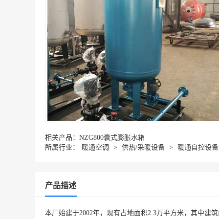
相关产品：
NZG800囊式膨胀水箱
所属行业：
暖通空调
>
供热/采暖设备
>
暖通自控设备
产品描述
本厂始建于2002年，现有占地面积2.3万平方米，其中