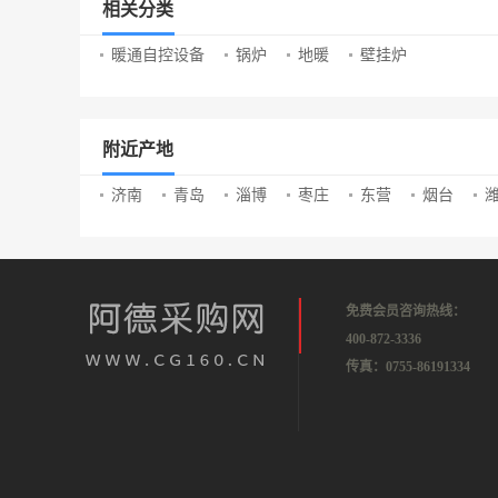
相关分类
暖通自控设备
锅炉
地暖
壁挂炉
附近产地
济南
青岛
淄博
枣庄
东营
烟台
免费会员咨询热线：
400-872-3336
传真：0755-86191334