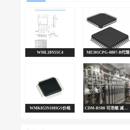
WML18N55C4
ME301CPG-0807-B代理
WMK053N10HGS价格
CDM-RS80 可浓缩 减少后续步骤 山西中试膜系统