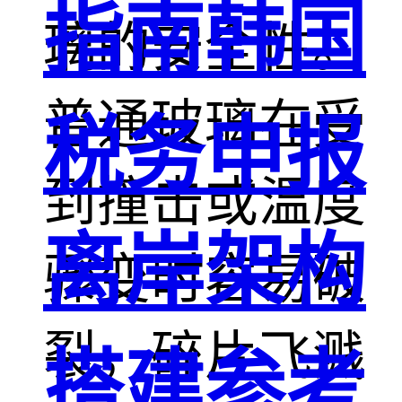
指南韩国
璃的安全性。
普通玻璃在受
税务申报
到撞击或温度
离岸架构
骤变时容易破
裂，碎片飞溅
搭建参考