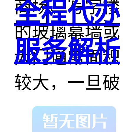
商场、写字楼
全程代办
的玻璃幕墙或
服务解析
大门通常面积
较大，一旦破
裂后果严重。