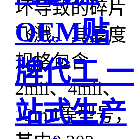
坏导致的碎片
OEM贴
飞溅。其厚度
规格包含
牌代工 一
2mil、4mil、
站式生产
12mil等型号，