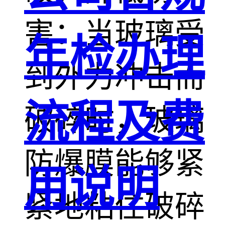
害：当玻璃受
年检办理
到外力冲击而
流程及费
破碎时，玻璃
防爆膜能够紧
用说明
紧地粘住破碎