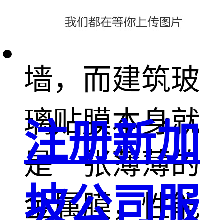
采用了玻璃幕
墙，而建筑玻
璃贴膜本身就
注册新加
是一张薄薄的
坡公司服
金属膜，性能