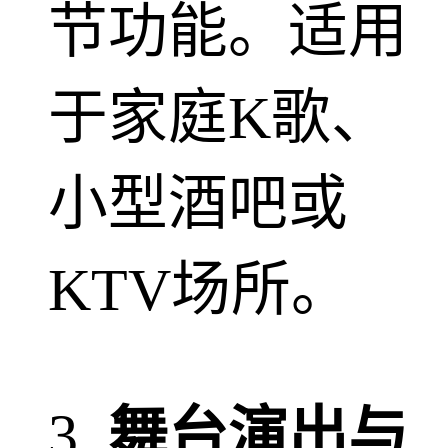
节功能。适用
于家庭K歌、
小型酒吧或
KTV场所。
3.
舞台演出与