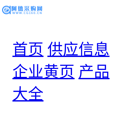
首页
供应信息
企业黄页
产品
大全