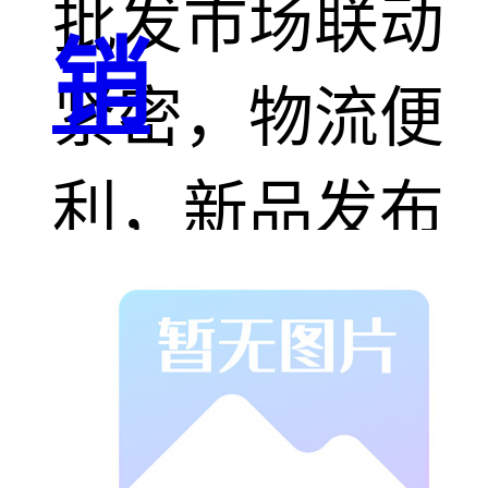
批发市场联动
销
紧密，物流便
利，新品发布
速度往往领先
于其他地区。