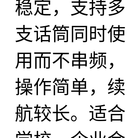
稳定，支持多
支话筒同时使
用而不串频，
操作简单，续
航较长。适合