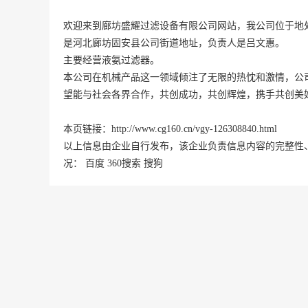
欢迎来到廊坊盛耀过滤设备有限公司网站，我公司位于地处
是
河北
廊坊
固安县
公司街道地址，负责人是吕文惠。
主要经营液氨过滤器。
本公司在机械产品这一领域倾注了无限的热忱和激情，公
望能与社会各界合作，共创成功，共创辉煌，携手共创美
本页链接：
http://www.cg160.cn/vgy-126308840.html
以上信息由企业自行发布，该企业负责信息内容的完整性
况：
百度
360搜索
搜狗