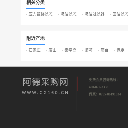
相关分类
压力管路滤芯
吸油滤芯
吸油过滤器
回油滤
附近产地
石家庄
唐山
秦皇岛
邯郸
邢台
保定
免费会员咨询热线：
400-872-3336
传真：0755-86191334