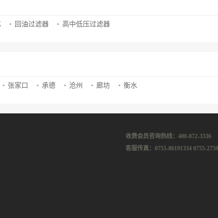
芯
回油过滤器
高中低压过滤器
张家口
承德
沧州
廊坊
衡水
收费会员咨询热线：400-872-3336
客服传真：0755-86191334 0755-2759