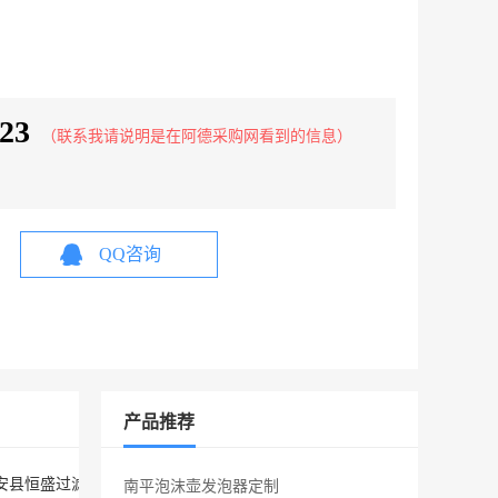
23
（联系我请说明是在阿德采购网看到的信息）
QQ咨询
产品推荐
固安县恒盛过滤设备厂。随着公司的不断发展自2014年公司交更为：廊
南平泡沫壶发泡器定制