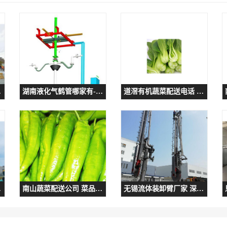
周到
湖南液化气鹤管哪家有-连云港深达石化装备有限公司
道滘有机蔬菜配送电话 菜品多 稻香膳食
效性强
南山蔬菜配送公司 菜品多 稻香膳食
无锡流体装卸臂厂家 深达装备 节能环保