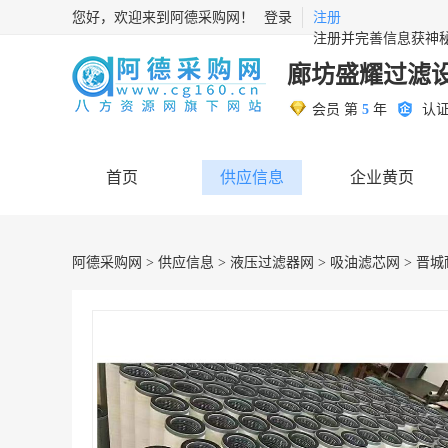
您好，欢迎来到阿德采购网！
登录
注册
注册并完善信息获神
廊坊盛耀过滤
会员 第
5
年
认
首页
供应信息
企业黄页
阿德采购网
>
供应信息
>
液压过滤器网
>
吸油滤芯网
> 晋