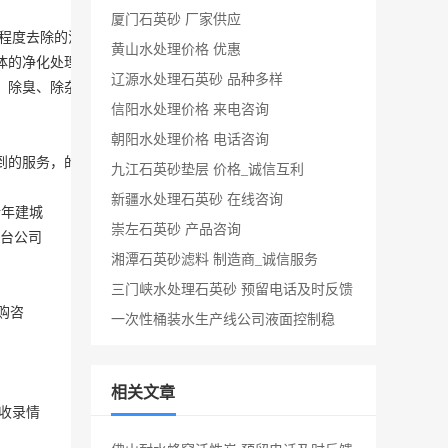
厦门石英砂 厂家供应
程度去除的污染物和恶臭气体及酸碱性气体。

黄山水处理价格 优惠
体的净化处理。经系列生产工艺加工而成的一种活性炭。具有耐磨强度好、
辽源水处理石英砂 品种多样
除臭、除杂。

信阳水处理价格 来电咨询
朝阳水处理价格 电话咨询
到的服务，的业绩，我们将以产品和优良的服务与社会各界、共创伟业。
九江石英砂垫层 价格_诚信互利
新疆水处理石英砂 在线咨询
余年建城
崇左石英砂 产品咨询
台
公司
湘潭石英砂滤料 制造商_诚信服务
三门峡水处理石英砂 预留电话及时反馈
购咨
一次性桶装水生产线公司液面控制稳
相关文章
收录情