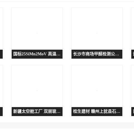
国标25SiMn2MoV 高温稳定性较强-耐热性不错
长沙市商场甲醛检测公司 铭诚环保
新疆太空舱工厂 双层玻璃隔温噪
桂生建材 赣州上犹县石灰多少钱一吨