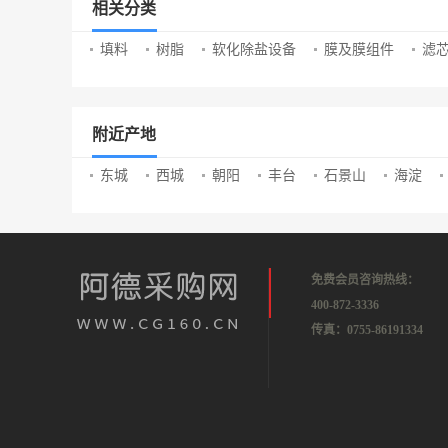
相关分类
填料
树脂
软化除盐设备
膜及膜组件
滤
附近产地
东城
西城
朝阳
丰台
石景山
海淀
免费会员咨询热线：
400-872-3336
传真：0755-86191334