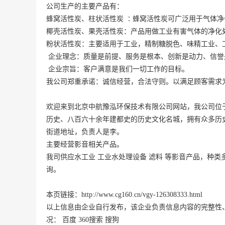
公司生产的主要产品有：

蜂窝活性炭、柱状活性炭 ∶蜂窝活性炭可广泛用于气体
椰壳活性炭、果壳活性炭：产品用做工业有害气体的净化
粉状活性炭：主要适用于工业，精制糖脱色、味精工业、
 企业理念：质量是前提、服务是根本、创新是动力、信誉是
 企业宗旨：客户满意是我们一切工作的目标。 

我公司郑重承诺：诚信经营，合法守则。以满足顾客需求
欢迎来到北京中航豫泓环保技术有限公司网站，我公司位
历史、八百六十余年建都史的历史文化名城，拥有众多历史
街道地址，负责人是李。
主要经营影音相关产品。
我司供应水工业 工业水处理设备 滤料 等影音产品，种
询。
本页链接：
http://www.cg160.cn/vgy-126308333.html
以上信息由企业自行发布，该企业负责信息内容的完整性
况：
百度
360搜索
搜狗