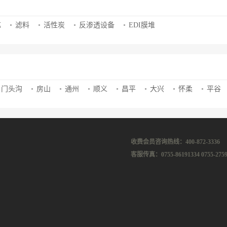
芯
滤料
活性炭
反渗透设备
EDI膜堆
门头沟
房山
通州
顺义
昌平
大兴
怀柔
平谷
收费会员咨询热线：400-872-3336
客服传真：0755-86191334 0755-2759