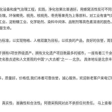
净化设备和废气治理工程，实践，净化效果比普通好。用蜂窝活性炭可不同
处理。环保椰壳、桃壳、核桃壳、枣壳等果壳为上等原料，对工业有害气
工业、淀粉糖工业、化学助剂、染料中间体、品制剂等高色素溶液的脱色、
生命。 

为标准，以实现物格、人格双赢为目标，以优良的产品，良好的信誉，周
于拥有6项世界级遗产，拥有文化遗产项目数最多的城市，一座有着三千
名胜古迹和人文景观的中国“八大古都”之一 —北京。 具体地址是
北京
丰
类多，质量好，价格低,我们本着可靠信誉，诚心服务，欢迎新老客户来电订
、真实性、准确性和合法性。阿德采购网对此不承担任何责任。
马上查看