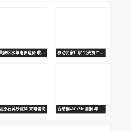
黄陂区水幕电影造价 收费透明
移动民宿厂家 铝壳抗冲击耐腐
固原石英砂滤料 来电咨询
合结钢40CrMn圆钢 与其他材料兼容性好-易组合