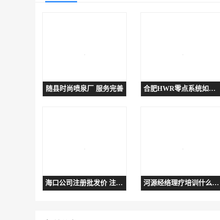
随县时尚喷泉厂 服务完善
合肥HWR零点系统如何选 持久耐用
海口公司注册批发价 注册公司办理快 公司起名省钱
河源经络理疗培训什么地方正规