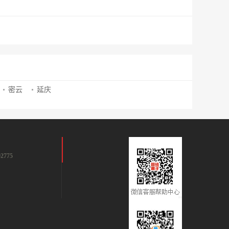
密云
延庆
2775