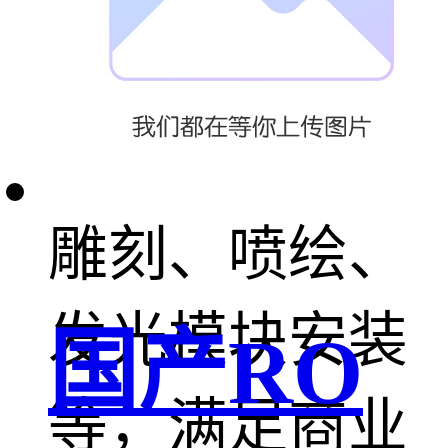
同材质与工
艺，如丝印、
雕刻、喷绘、
发光模块安装
国产RO
等，满足商业