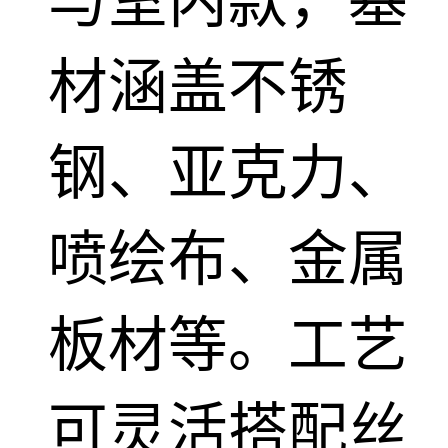
与室内款，基
材涵盖不锈
钢、亚克力、
喷绘布、金属
板材等。工艺
可灵活搭配丝