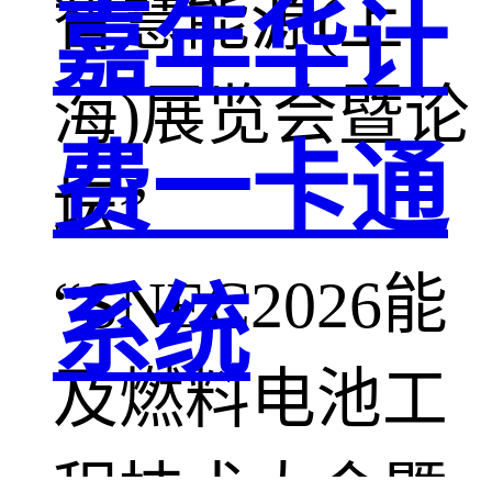
智慧能源(上
嘉年华计
海)展览会暨论
费一卡通
坛”
“SNEC2026能
系统
及燃料电池工