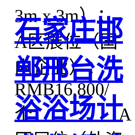
3m x 3m）：
石家庄邯
A区展位（国
郸邢台洗
内企业）：
RMB16,800/
浴浴场计
个 A