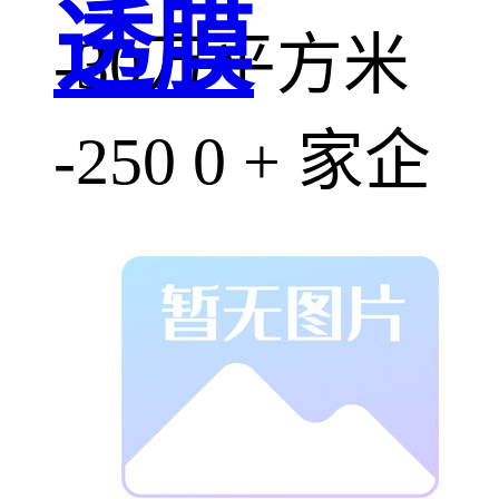
透膜
-30万平方米
-250 0 + 家企
业
-新能源500强
企业 汇聚