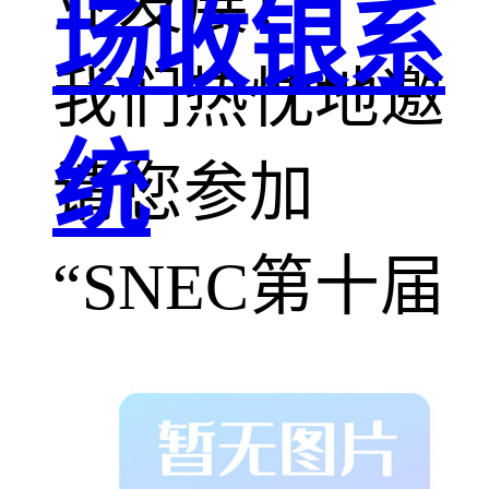
业发展！
场收银系
我们热忱地邀
统
请您参加
“SNEC第十届
(2026)囯际储
能技术和装备