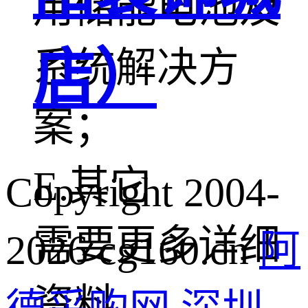
用储能电池及
店）
系统解决方
案；
E.其它
Copyright 2004-
需要更多详细
2026 cg160.cn
阿
资料，