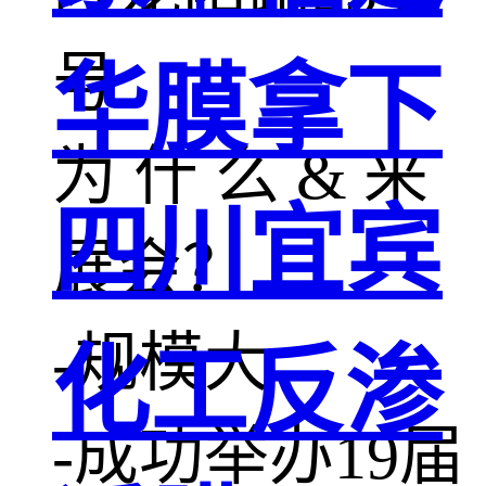
号
华膜拿下
为 什 么 & 来
四川宜宾
展会？
-规模大
化工反渗
-成功举办19届