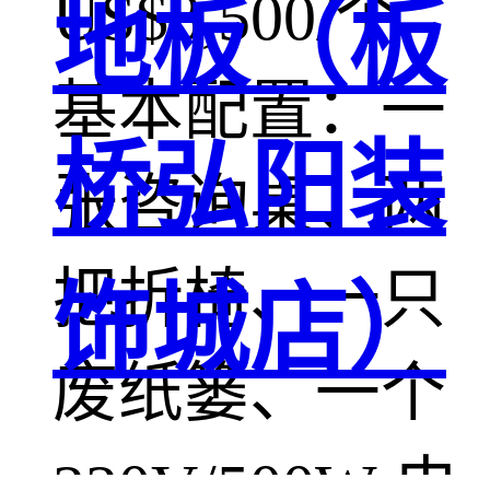
US$3,500/个
地板（板
基本配置：一
桥弘阳装
张咨询桌、两
把折椅、一只
饰城店）
废纸篓、一个
220V/500W 电