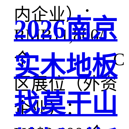
内企业）：
2026南京
RMB11,800/
个 C
实木地板
区展位（外资
找莫干山
企业）：