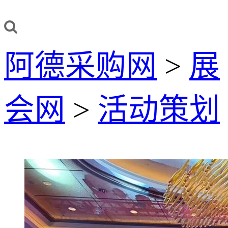
阿德采购网
>
展
会网
>
活动策划