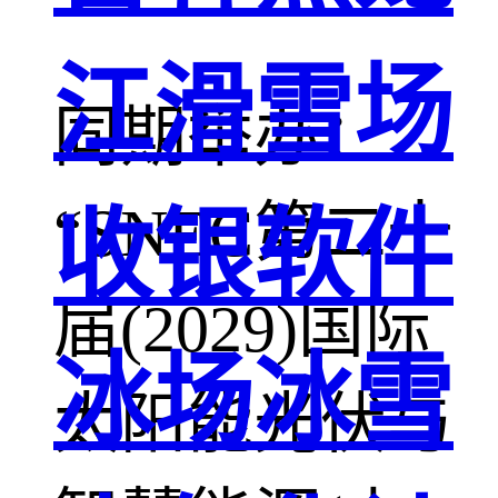
江滑雪场
同期举办：
“SNEC第二十
收银软件
届(2029)国际
冰场冰雪
太阳能光伏与