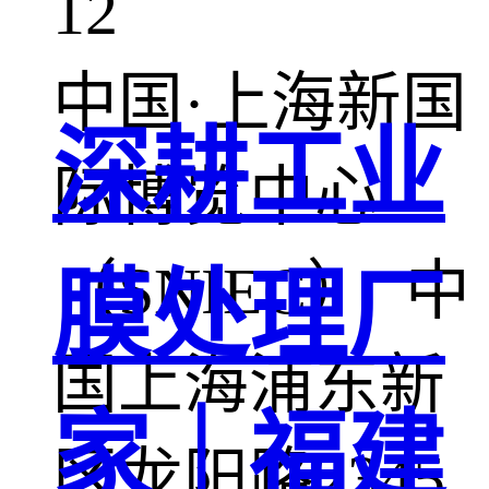
12
中国·上海新国
深耕工业
际博览中心
（SNIEC） 中
膜处理厂
国上海浦东新
家｜福建
区龙阳路2345