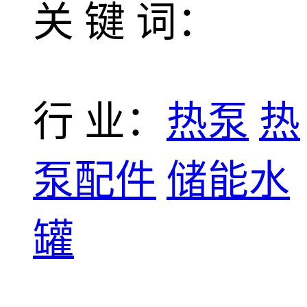
关 键 词：
行 业：
热泵
热
泵配件
储能水
罐