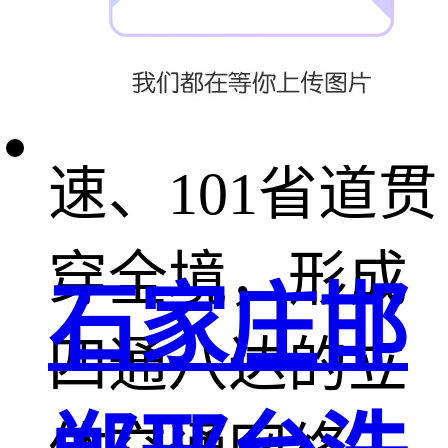
汇，德商高
速、范台梁高
速、101省道贯
穿全境，形成
石家庄邯
四通八达的立