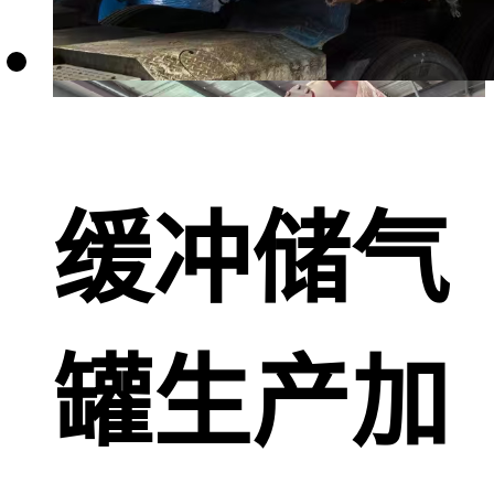
缓冲储气
罐生产加