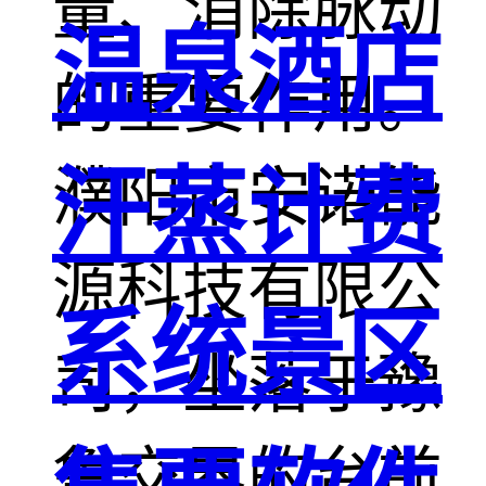
量、消除脉动
温泉酒店
的重要作用。
汗蒸计费
濮阳市安诺能
源科技有限公
系统景区
司，坐落于豫
鲁交界的台前