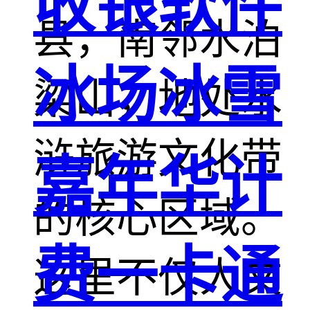
收银软件
县，南邻水泊
冰场冰雪
梁山，地处水
浒旅游文化带
嘉年华计
的核心区域。
费一卡通
这里不仅人文