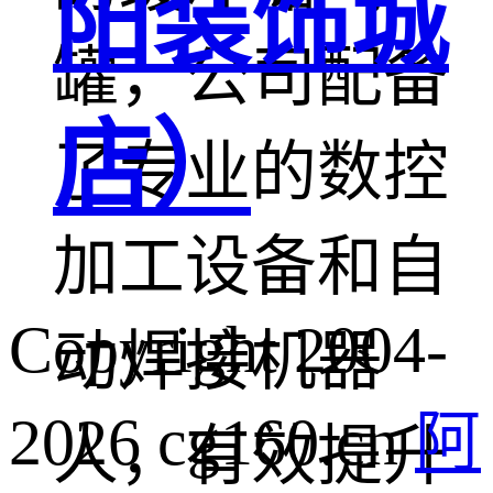
阳装饰城
罐，公司配备
店）
了专业的数控
加工设备和自
Copyright 2004-
动焊接机器
2026 cg160.cn
阿
人，有效提升