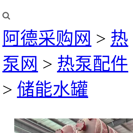
阿德采购网
>
热
泵网
>
热泵配件
>
储能水罐