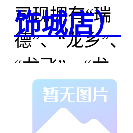
司现拥有“瑞
饰城店）
德”、“龙乡”、
“龙飞”、“龙
腾”和“艾帕博”
等多个注册商