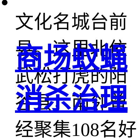
文化名城台前
县。这里北依
商场蚊蝇
武松打虎的阳
消杀治理
谷县，南邻曾
经聚集108名好