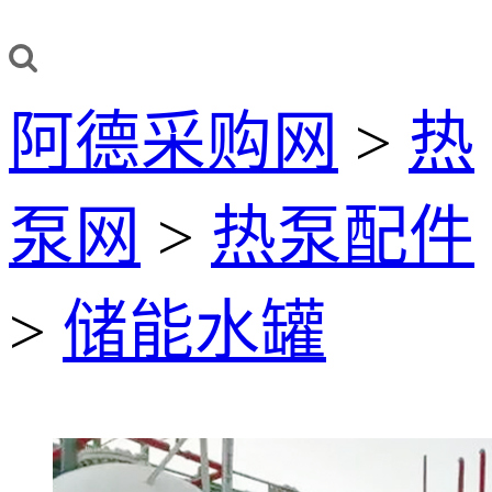
阿德采购网
>
热
泵网
>
热泵配件
>
储能水罐