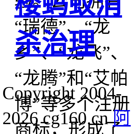
楼蚂蚁消
验。公司拥有
“瑞德”、“龙
杀治理
乡”、“龙飞”、
“龙腾”和“艾帕
Copyright 2004-
博”等多个注册
2026 cg160.cn
阿
商标，形成了