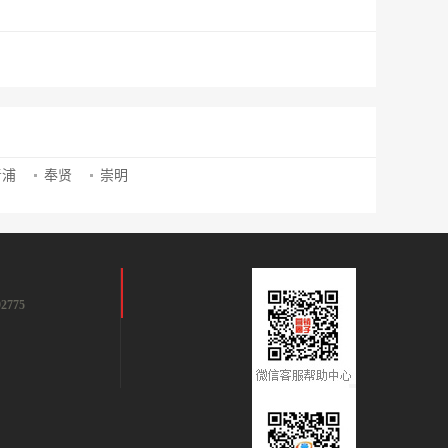
青浦
奉贤
崇明
2775