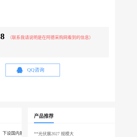
98
（联系我请说明是在阿德采购网看到的信息）
QQ咨询
产品推荐
。下设国内展览部、国际展览部、宣传策划部、展览工程部、财务部、审
**光伏展2027 规模大