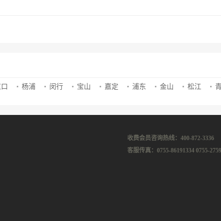
虹口
杨浦
闵行
宝山
嘉定
浦东
金山
松江
收费会员咨询热线：400-872-3336
客服传真：0755-86191334 0755-2759