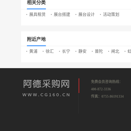
相关分类
展具租赁
展台搭建
展台设计
活动策划
附近产地
黄浦
徐汇
长宁
静安
普陀
闸北
免费会员咨询热线：
400-872-3336
传真：0755-86191334