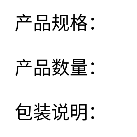
产品规格：
产品数量：
包装说明：