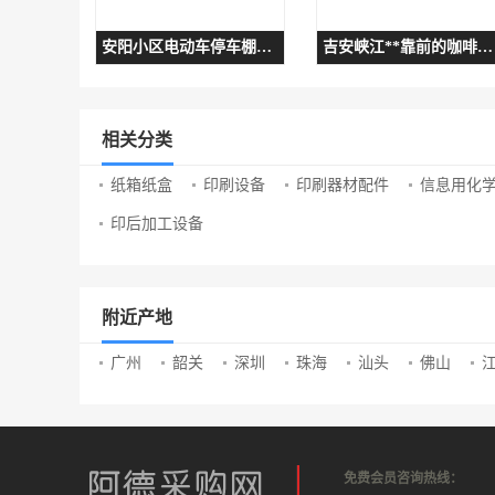
安阳小区电动车停车棚定制加工
吉安峡江**靠前的咖啡奶茶培训学校推荐学饮品的建议看看
相关分类
纸箱纸盒
印刷设备
印刷器材配件
信息用化
印后加工设备
附近产地
广州
韶关
深圳
珠海
汕头
佛山
免费会员咨询热线：