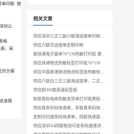
刷  银行保密信封  三正三副六联海运提单等。 　　 

相关文章
深圳
公
供应‌深圳三正三副六联海运提单印刷厂家
表格
供应六联空运提单定制印刷
报表、采
联快递电子面单76*130热敏打印纸 便携式电子面单热敏纸
供应快递物流热敏标签打印纸76*130
正的为客
供应中国香港物流物流标签纸热敏快递面单纸
供应六联白三正三副海运提单、二正二副四联白空运提单印刷
供应耐300度高温标签纸
新款黑标电商热敏发货单打印纸黑标定位购货清单淘宝出库单热敏纸发货单淘宝定制发货单
收录情
供应真条形码快递单，多联真条码快递单，真条码航空快递单，速递公司条码快运运单
定制可扫描条码快递单，四联快递面单，快递回单袋印刷
供应深圳A4四联物流可变条码速递详情单印刷