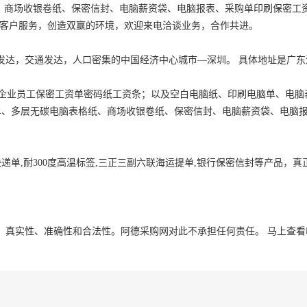
商场收银卷纸、保密信封、电脑薪资袋、电脑报表、采购单印刷保密工资单印
发达，交通发达，人口密集的中国经济中心城市—深圳。 具体地址是
广东
, 企业员工保密工资单密码纸工资条；以及空白电脑纸、印刷电脑单、电脑
单、多层无碳电脑表格纸、商场收银卷纸、保密信封、电脑薪资袋、电脑
递单,耐300度高温标签,三正三副六联海运提单,银行保密信封等产品，真
、真实性、准确性和合法性。阿德采购网对此不承担任何责任。
马上查看