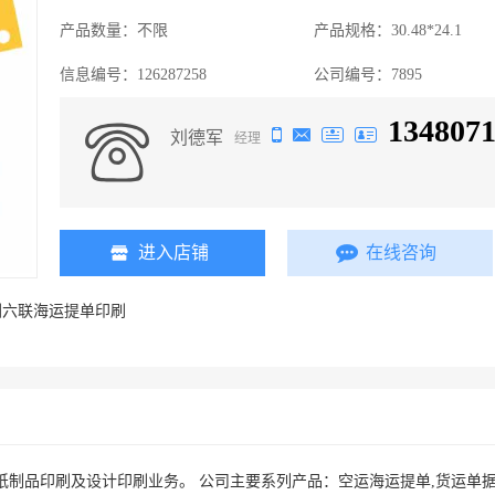
产品数量：
不限
产品规格：
30.48*24.1
信息编号：
126287258
公司编号：
7895
134807
刘德军
经理
进入店铺
在线咨询
圳六联海运提单印刷
制品印刷及设计印刷业务。 公司主要系列产品：空运海运提单,货运单据,