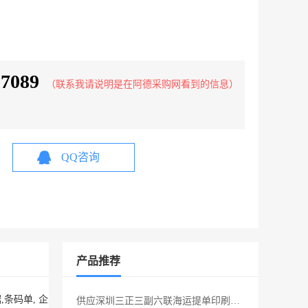
17089
（联系我请说明是在阿德采购网看到的信息）
QQ咨询
产品推荐
条码单, 企业员工保密工资单密码纸工资条；以及空白电脑纸、

供应‌深圳三正三副六联海运提单印刷厂家