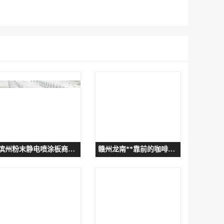
滨州粉末静电喷涂板商家怎么选
赣州龙南**靠前的咖啡奶茶培训学校推荐学饮品的建议看看