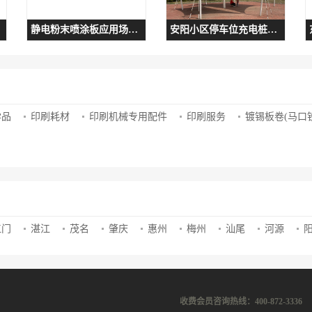
静电粉末喷涂板应用场景有哪些
安阳小区停车位充电桩棚供应
学品
印刷耗材
印刷机械专用配件
印刷服务
镀锡板卷(马口铁
江门
湛江
茂名
肇庆
惠州
梅州
汕尾
河源
收费会员咨询热线：400-872-3336