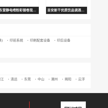
东营静电喷粉彩钢卷现货供应
吉安新干优质饮品调酒培训学校推荐与选择指南
)
印前系统
印刷配套设备
印后设备
阳江
清远
东莞
中山
潮州
揭阳
云浮