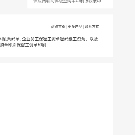
供应两联简体版签购单印刷银联纸印刷／银联纸签购单印刷
商铺首页
|
更多产品
|
联系方式
据,条码单, 企业员工保密工资单密码纸工资条；以及
单印刷保密工资单印刷 ..