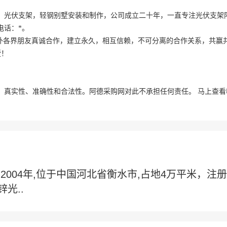
，光伏支架，轻钢别墅安装和制作，公司成立二十年，一直专注光伏支架
电话：*。
内外各界朋友真诚合作，建立永久，相互信赖，不可分离的合作关系，共赢
墅！
、真实性、准确性和合法性。阿德采购网对此不承担任何责任。
马上查看
于
2004年,位于中国河北省衡水市,占地4万平米，注
光..