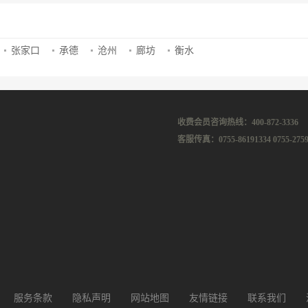
张家口
承德
沧州
廊坊
衡水
收费会员咨询热线：400-872-3336
客服传真：0755-86191334 0755-2759
服务条款
隐私声明
网站地图
友情链接
联系我们