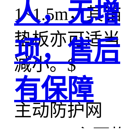
人，无增
1~1.5m，其锚
垫板亦可适当
项，售后
减小。$
有保障
主动防护网