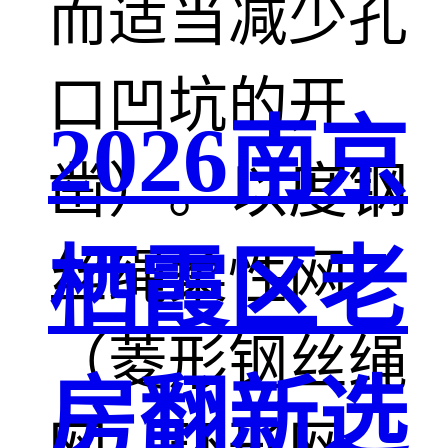
而适当减少孔
口凹坑的开
2026南京
凿）。以度钢
栖霞区老
丝绳柔性网
（菱形钢丝绳
房翻新选