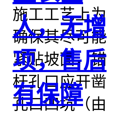
施工工艺上为
人，无增
确保其尽可能
项，售后
紧贴坡面，锚
杆孔口应开凿
有保障
孔口凹坑（由