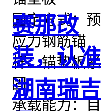
固定方式：预
赛那改
应力钢筋锚
装，认准
杆、锚垫板紧
固
湖南瑞吉
承载能力：目