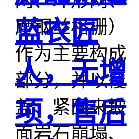
网、环形网、
蓝衣匠
度钢丝格栅）
作为主要构成
人，无增
部分，并以覆
盖、紧固来坡
项，售后
面岩石崩塌、