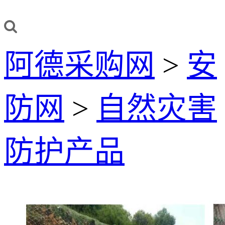
阿德采购网
>
安
防网
>
自然灾害
防护产品