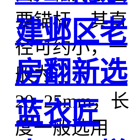
要锚杆，其直
建邺区老
径可约小，一
房翻新选
般为
20~25mm，长
蓝衣匠
度一般选用