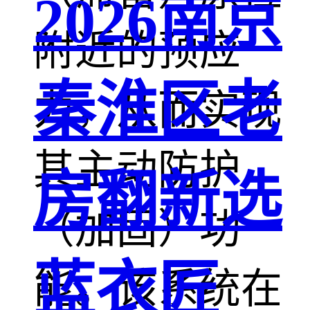
2026南京
附近的预应
秦淮区老
力，从而实现
其主动防护
房翻新选
（加固）功
蓝衣匠
能。该系统在