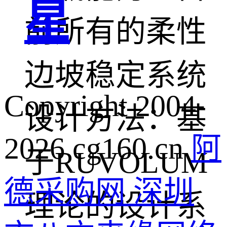
星
前所有的柔性
边坡稳定系统
Copyright 2004-
设计方法：基
2026 cg160.cn
阿
于RUVOLUM
德采购网 深圳
理论的设计系