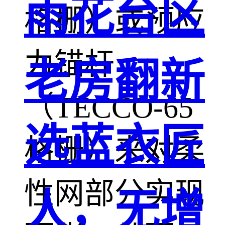
雨花台区
格栅）或预应
力锚杆
老房翻新
（TECCO-65
选蓝衣匠
格栅）来对柔
性网部分实现
人，无增