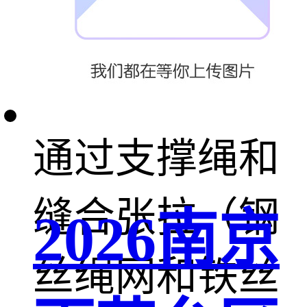
并根据柔性网
的不同，分别
通过支撑绳和
缝合张拉（钢
2026南京
丝绳网和铁丝