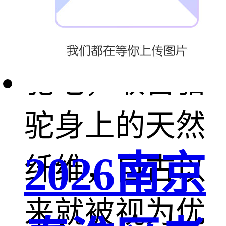
赠
驼毛，取自骆
驼身上的天然
2026南京
纤维，自古以
来就被视为优