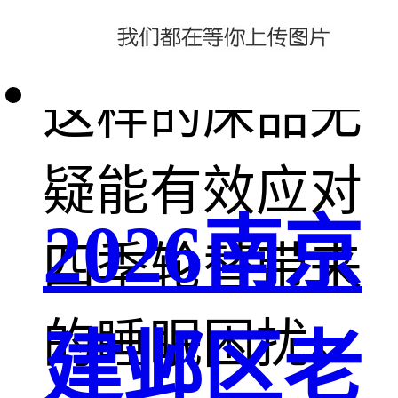
的居民来说，
这样的床品无
疑能有效应对
2026南京
四季轮替带来
的睡眠困扰。
建邺区老