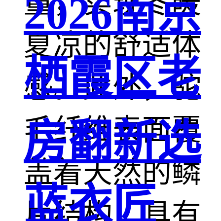
量，实现冬暖
2026南京
夏凉的舒适体
栖霞区老
感。此外，驼
毛纤维表面覆
房翻新选
盖着天然的鳞
蓝衣匠
片结构，具有