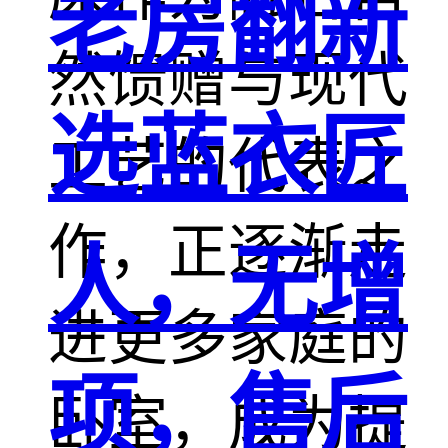
老房翻新
然馈赠与现代
选蓝衣匠
工艺的代表之
作，正逐渐走
人，无增
进更多家庭的
项，售后
卧室，成为提