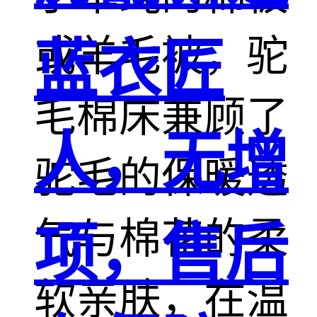
或羊毛被，驼
蓝衣匠
毛棉床兼顾了
人，无增
驼毛的保暖透
气与棉花的柔
项，售后
软亲肤，在温