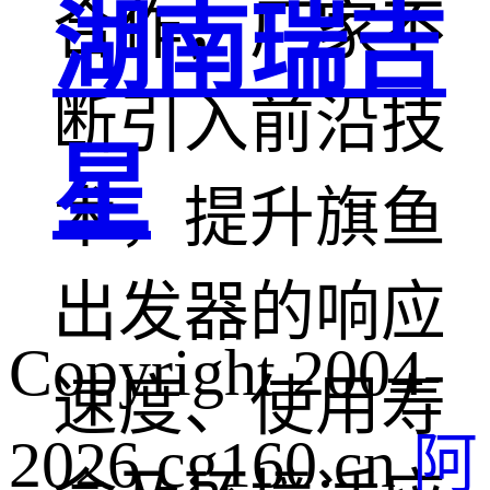
合作，厂家不
湖南瑞吉
断引入前沿技
星
术，提升旗鱼
出发器的响应
Copyright 2004-
速度、使用寿
2026 cg160.cn
阿