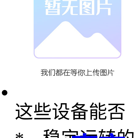
在日常生产与
生活中扮演着
越来越重要的
角色，而决定
这些设备能否