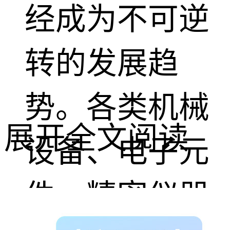
经成为不可逆
转的发展趋
势。各类机械
展开全文阅读
设备、电子元
件、精密仪器