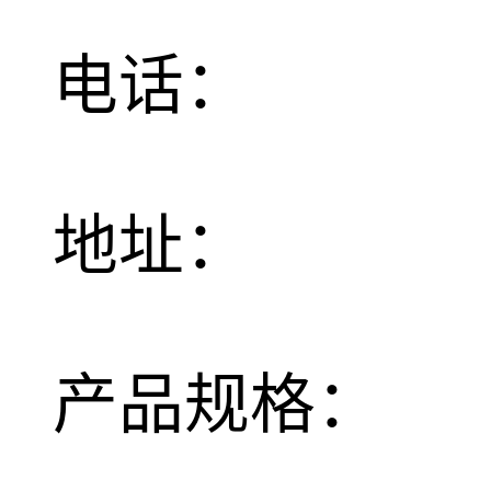
电话：
地址：
产品规格：