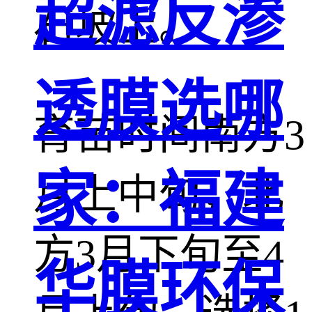
超滤反渗
石坡上。
透膜选哪
育苗时间南方3
家：福建
月上中旬，北
方3月下旬至4
华膜环保