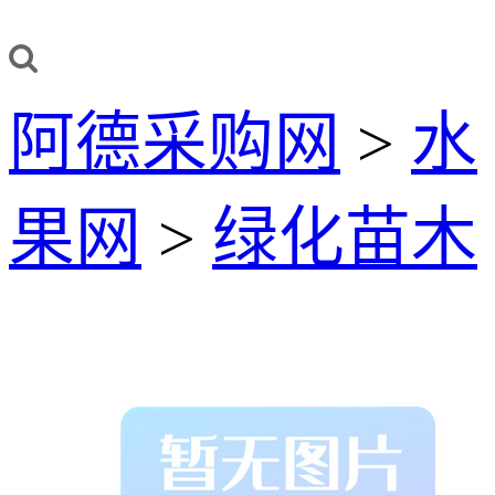
阿德采购网
>
水
果网
>
绿化苗木