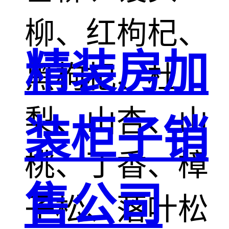
柳、红枸杞、
精装房加
黑枸杞、杜
梨、山杏、山
装柜子销
桃、丁香、樟
售公司
子松、落叶松