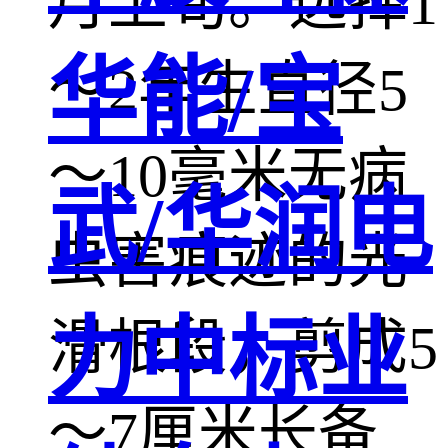
月上旬。选择1
华能/宝
～2年生直径5
～10毫米无病
武/华润电
虫害痕迹的光
力中标业
滑根段，剪成5
～7厘米长备