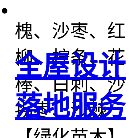
梭梭、砂生
槐、沙枣、红
柳、柠条、花
全屋设计
棒、白刺、沙
落地服务
拐枣、沙棘
【绿化苗木】