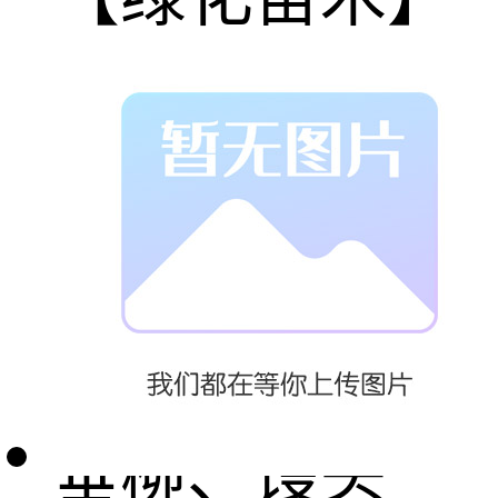
圆冠榆、金叶
榆、长枝榆、
垂榆、新疆
杨、河北杨、
垂柳、馒头