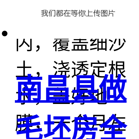
株距平放于沟
内，覆盖细沙
土，浇透定根
南昌县做
水，盖好地
膜，一个月左
毛坯房全