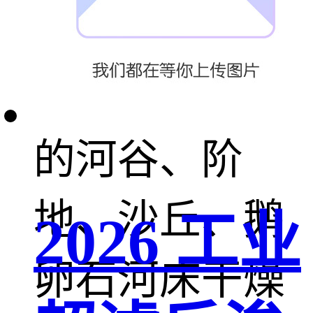
主要生长在海
拔3000-4200m
的河谷、阶
地、沙丘、鹅
2026 工业
卵石河床干燥