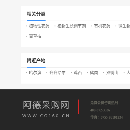
相关分类
植物性农药
植物生长调节剂
有机农药
微生
百草枯
附近产地
哈尔滨
齐齐哈尔
鸡西
鹤岗
双鸭山
免费会员咨询热线：
400-872-3336
传真：0755-86191334