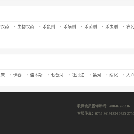
物农药
生物农药
杀鼠剂
杀螨剂
杀菌剂
杀虫剂
农
大庆
伊春
佳木斯
七台河
牡丹江
黑河
绥化
大
收费会员咨询热线：400-872-3336
客服传真：0755-86191334 0755-2759