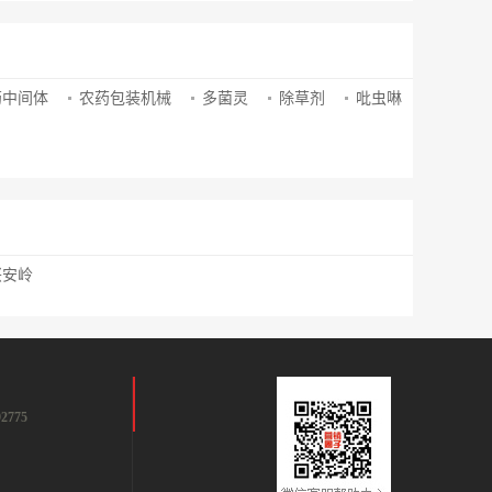
药中间体
农药包装机械
多菌灵
除草剂
吡虫啉
兴安岭
2775