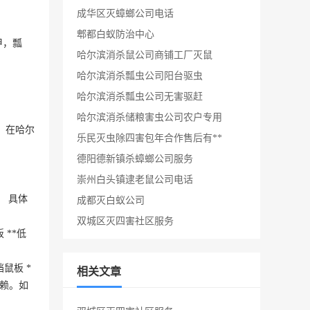
成华区灭蟑螂公司电话
郫都白蚁防治中心
甲，瓢
哈尔滨消杀鼠公司商铺工厂灭鼠
哈尔滨消杀瓢虫公司阳台驱虫
哈尔滨消杀瓢虫公司无害驱赶
哈尔滨消杀储粮害虫公司农户专用
，在哈尔
乐民灭虫除四害包年合作售后有**
德阳德新镇杀蟑螂公司服务
崇州白头镇逮老鼠公司电话
 具体
成都灭白蚁公司
双城区灭四害社区服务
 **低
鼠板 *
相关文章
信赖。如