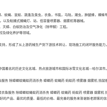
蟑螂、蚊蝇、鼠蚁、跳蚤及臭虫，衣鱼，书虱，马陆，潮虫，肿腿蜂，裸蛛
品，以及粘捕式捕蝇灯、站、低容量喷雾器、烟雾机等器械。
鼠、灭蟑、白蚁防治及空气净化（除甲醛）工程。
监控及绿化养护等领域。
支持，形成了从上游药械生产到下游技术转让、现场施工的闭环服务能力
中国着名的历史文化名城、热点旅游城市和国际冰雪文化名城—哈尔滨市。
务 除蟑螂蚊蝇蚁药消杀务 蟑螂药 蚊蝇药 蚂蚁药 喷雾器 烟雾机 挡鼠板
衣鱼服务 除蟑螂蚊蝇蚁药消杀务 蟑螂药 蚊蝇药 蚂蚁药 喷雾器 烟雾机 挡
以最好的产品、最优的质量、最低的价格、最完善的服务来答谢新老顾客的