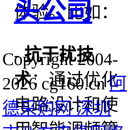
头公司
体验。比如：
-
抗干扰技
Copyright 2004-
术
：通过优化
2026 cg160.cn
阿
电路设计和使
德采购网 深圳
用智能调频算